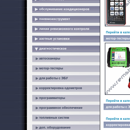
обслуживание кондиционеров
пневмоинструмент
линии ревизионного контроля
Перейти в кат
мотор-тестеры
азотные установки
диагностическое
автосканеры
мотор-тестеры
для работы с ЭБУ
корректировка одометров
программаторы
Перейти в кат
для работы с 
программное обеспечение
топливных систем
Перейти в кат
корректировк
доп. оборудование