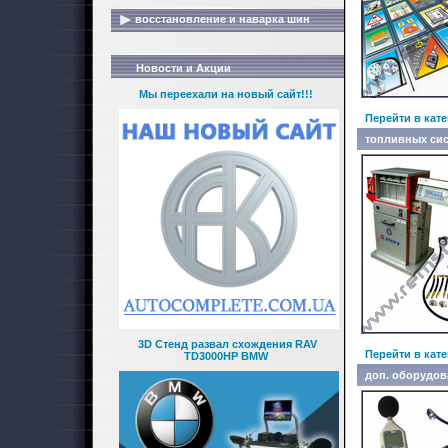
восстановление и наварка шин
Новости и Акции
Мы переехали на новый сайт!!!
Перейти в кат
топливных си
3D Стенд развал схождения RAV
Перейти в кат
TD3000HP BMW
доп. оборудов