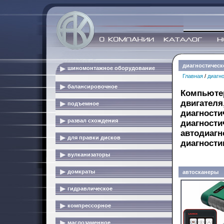
диагностическ
шиномонтажное оборудование
Главная
/
диагн
балансировочное
Компьютер
двигателя
подъемное
диагности
развал схождения
диагности
автодиагн
для правки дисков
диагности
вулканизаторы
домкраты
автосканеры
гидравлическое
компрессорное
маслозаменное