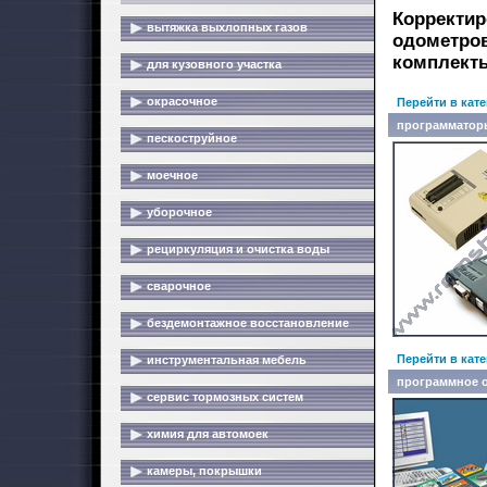
Корректир
вытяжка выхлопных газов
одометров
комплекты
для кузовного участка
окрасочное
Перейти в кат
программатор
пескоструйное
моечное
уборочное
рециркуляция и очистка воды
сварочное
бездемонтажное восстановление
Перейти в кат
инструментальная мебель
программное 
сервис тормозных систем
химия для автомоек
камеры, покрышки