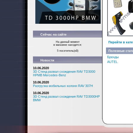
Сейчас на сайте
На данный момент
Перейти в кат
в магазине находится:
Полезные стат
5 посетитель(ей)
Бренды
Новости
AUTEL
10.06.2020
3D Стенд развал схождения RAV TD3000
HPMB Mercedes-Benz
10.06.2020
Разгрузка мобильных колонн RAV 307H
10.06.2020
3D Стенд развал схождения RAV TD3000HP
BMW