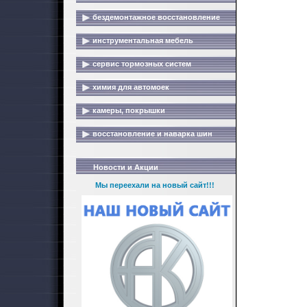
бездемонтажное восстановление
инструментальная мебель
сервис тормозных систем
химия для автомоек
камеры, покрышки
восстановление и наварка шин
Новости и Акции
Мы переехали на новый сайт!!!