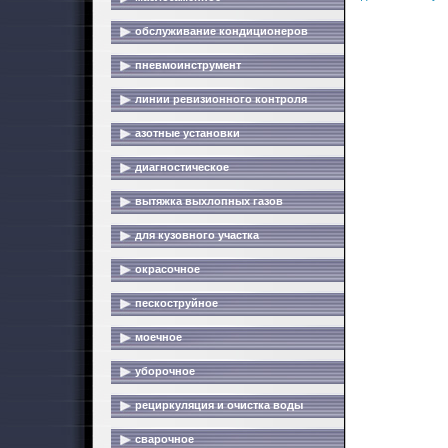
обслуживание кондиционеров
пневмоинструмент
линии ревизионного контроля
азотные установки
диагностическое
вытяжка выхлопных газов
для кузовного участка
окрасочное
пескоструйное
моечное
уборочное
рециркуляция и очистка воды
сварочное