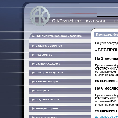
Программа бе
шиномонтажное оборудование
Покупка оборудо
балансировочное
«БЕСПРО
подъемное
На 3 месяц
развал схождения
При покупке об
ОТСТРОЧКИ П
остальные
50%
п
для правки дисков
вносит на расче
0% ПЕРЕПЛАТ
вулканизаторы
На 6 месяц
домкраты
При покупке об
ОТСТРОЧКИ П
гидравлическое
остальные
50%
п
вносит на расче
компрессорное
0% ПЕРЕПЛАТ
детальнее об ус
маслозаменное