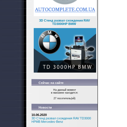
3D Стенд развал схождения RAV
TD3000HP BMW
Сейчас на сайте
На данный момент
в магазине находится:
27 посетитель(ей)
Новости
10.06.2020
3D Стенд развал схождения RAV TD3000
HPMB Mercedes-Benz