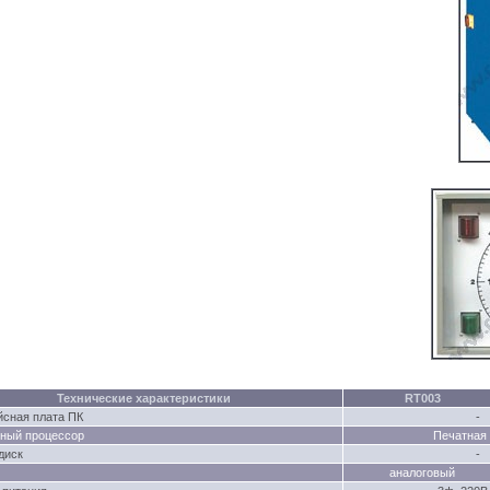
Технические характеристики
RT003
сная плата ПК
-
ный процессор
Печатная
диск
-
аналоговый