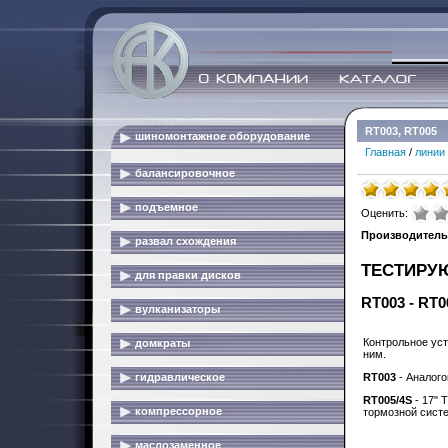
RT003, RT005
шиномонтажное оборудование
Главная
/
линии
балансировочное
подъемное
Оценить:
Производитель
развал схождения
ТЕСТИРУ
для правки дисков
RT003 - RT0
вулканизаторы
Контрольное уст
домкраты
ним.
гидравлическое
RT003
- Аналого
RT005/4S
- 17" 
компрессорное
тормозной систе
маслозаменное