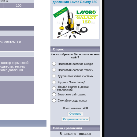
 50Гц
давления Lavor Galaxy 150
100
ной системы и
Опрос
Каким образом Вы попали на наш
сайт?
 тестер тормозной
Поисковая система Google
подвески, тестер
тчика давления
Поисковая система Yandex
Другие поисковые системы
Журнал "Авто Базар"
Увидел ссылку в досках
объявлений
Знаю этот сайт давно
Случайно сюда попал
Всего ответов:
460
Ответить
Результаты опроса
Папка сравнения
В папке нет товаров