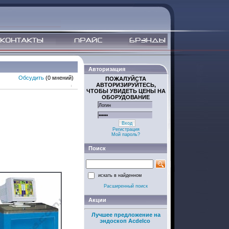
Авторизация
Обсудить
(0 мнений)
ПОЖАЛУЙСТА
АВТОРИЗИРУЙТЕСЬ,
ЧТОБЫ УВИДЕТЬ ЦЕНЫ НА
ОБОРУДОВАНИЕ
Вход
Регистрация
Мой пароль?
Поиск
искать в найденном
Расширенный поиск
Акции
Лучшее предложение на
эндоскоп Acdelco