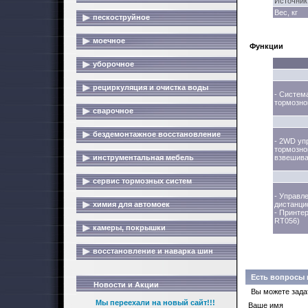
Источник
Вес, кг
пескоструйное
моечное
Функции
уборочное
рециркуляция и очистка воды
- Систем
тормозно
сварочное
бездемонтажное восстановление
- 2WD уп
тормозно
инструментальная мебель
взвешива
сервис тормозных систем
- Управл
химия для автомоек
дистанци
- Принте
RT056)
камеры, покрышки
восстановление и наварка шин
Есть вопросы 
Новости и Акции
Вы можете зада
Мы переехали на новый сайт!!!
Ваше имя