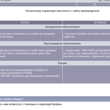
 питания
3ф. 220В
22
Технические характеристики взяты с сайта производителя.
RT003
RT005/4S
Аппаратное обеспечение
а питания ролликового устройства проверки
- Система питания тестеров тормоз
й системы
подвески
Программное обеспечение
равление ролликовым устройством проверки
- Управление: 2WD-4WD ролликовый
й системы в автоматическом цикле (без
системы, оси, взвешивание, тестер 
ния)
бокового скольжения, педального да
Опции
ение осью и взвешиванием (требуется
онное управление RT056)
-
р (RT086, требуется дистанционное управление
по этому товару?
ть нам вопрос(ы) с помощью следующей формы.