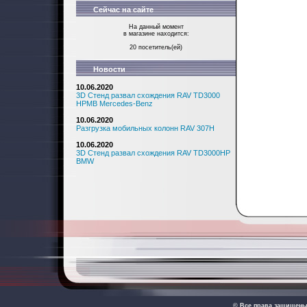
Сейчас на сайте
На данный момент
в магазине находится:
20 посетитель(ей)
Новости
10.06.2020
3D Стенд развал схождения RAV TD3000
HPMB Mercedes-Benz
10.06.2020
Разгрузка мобильных колонн RAV 307H
10.06.2020
3D Стенд развал схождения RAV TD3000HP
BMW
© Все права защищен