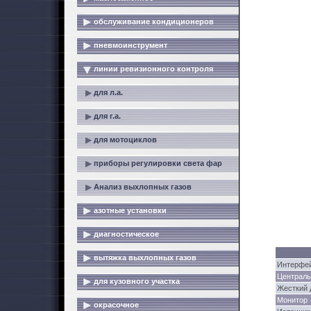
обслуживание кондиционеров
пневмоинструмент
линии ревизионного контроля
для л.а.
для г.а.
для мотоциклов
приборы регулировки света фар
Анализ выхлопных газов
азотные установки
диагностическое
вытяжка выхлопных газов
Интерфей
Централь
для кузовного участка
Жесткий 
Монитор
окрасочное