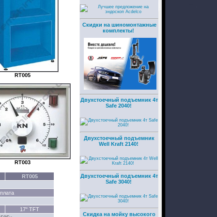
Скидки на шиномонтажные
комплекты!
RT005
Двухстоечный подъемник 4т
Safe 2040!
Двухстоечный подъемник
Well Kraft 2140!
RT003
Двухстоечный подъемник 4т
RT005
Safe 3040!
 плата
17" TFT
Скидка на мойку высокого