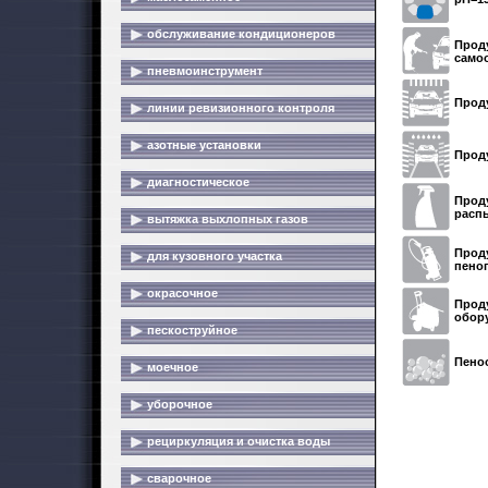
обслуживание кондиционеров
Проду
само
пневмоинструмент
Прод
линии ревизионного контроля
азотные установки
Прод
диагностическое
Проду
расп
вытяжка выхлопных газов
Проду
для кузовного участка
пено
окрасочное
Проду
обор
пескоструйное
Пено
моечное
уборочное
рециркуляция и очистка воды
сварочное