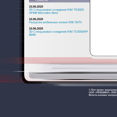
10.06.2020
3D Стенд развал схождения RAV TD3000
HPMB Mercedes-Benz
10.06.2020
Разгрузка мобильных колонн RAV 307H
10.06.2020
3D Стенд развал схождения RAV TD3000HP
BMW
© Все права защищен
ООО «РЕМШИНА» 2005 -
Использование матери