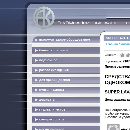
SUPER LAVA T
шиномонтажное оборудование
Главная
/
химия
балансировочное
Оценить:
подъемное
Код товара:
7107
Производитель
развал схождения
СРЕДСТВ
для правки дисков
ОДНОКОМ
вулканизаторы
SUPER LAV
домкраты
Цена указана за 
гидравлическое
Концентрирован
мойки легковых 
Безопасно удаля
компрессорное
маслозаменное
pH=13