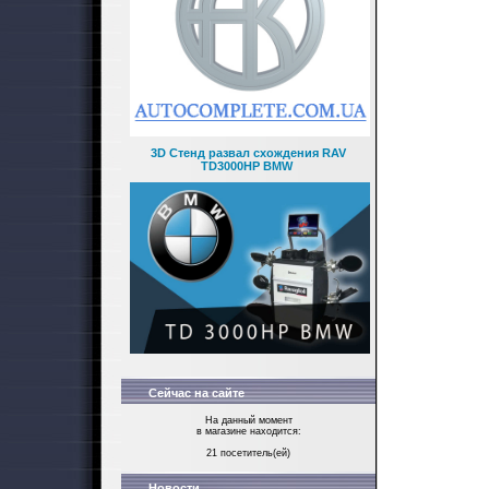
3D Стенд развал схождения RAV
TD3000HP BMW
Сейчас на сайте
На данный момент
в магазине находится:
21 посетитель(ей)
Новости