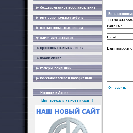
бездемонтажное восстановление
Есть вопросы 
инструментальная мебель
Вы можете зада
Ваше имя
сервис тормозных систем
E-mail
химия для автомоек
профессиональная линия
Ваши вопросы о
хобби линия
камеры, покрышки
восстановление и наварка шин
Отправить
Новости и Акции
Мы переехали на новый сайт!!!