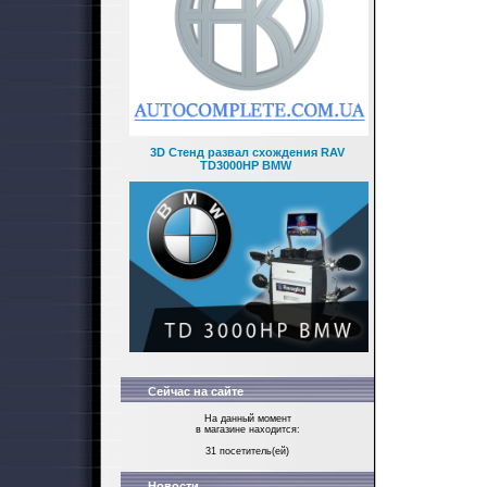
3D Стенд развал схождения RAV
TD3000HP BMW
Сейчас на сайте
На данный момент
в магазине находится:
31 посетитель(ей)
Новости