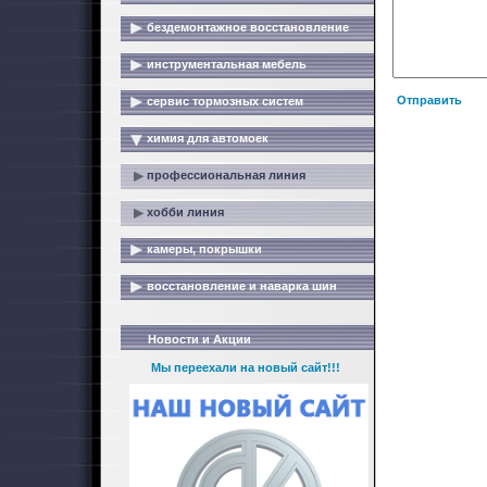
бездемонтажное восстановление
инструментальная мебель
Отправить
сервис тормозных систем
химия для автомоек
профессиональная линия
хобби линия
камеры, покрышки
восстановление и наварка шин
Новости и Акции
Мы переехали на новый сайт!!!