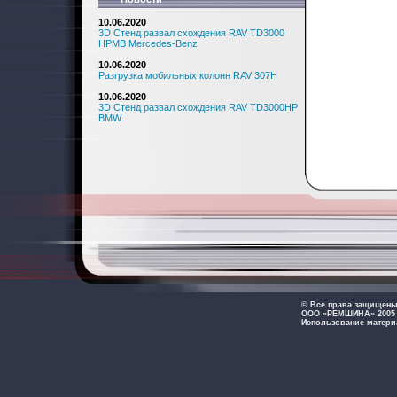
10.06.2020
3D Стенд развал схождения RAV TD3000
HPMB Mercedes-Benz
10.06.2020
Разгрузка мобильных колонн RAV 307H
10.06.2020
3D Стенд развал схождения RAV TD3000HP
BMW
© Все права защищен
ООО «РЕМШИНА» 2005 -
Использование матери