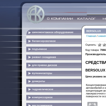
BERSOLUX
шиномонтажное оборудование
Главная
/
химия
балансировочное
Оценить:
подъемное
Код товара:
7066
Производитель
развал схождения
СРЕДСТВ
для правки дисков
BERSOLUX
вулканизаторы
Цена указана за 
домкраты
Концентрирован
автомобилей и 
гидравлическое
концентрация а
лакокрасочного
поверхности осо
компрессорное
маслозаменное