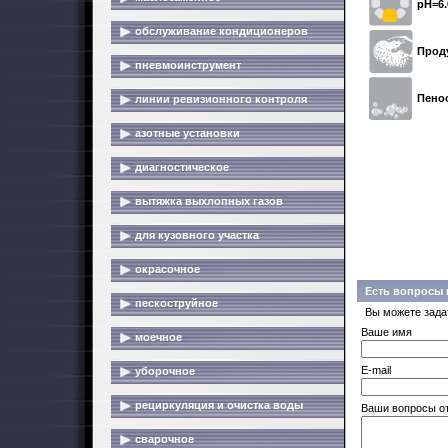
pH=6.
обслуживание кондиционеров
Прод
пневмоинструмент
Пено
линии ревизионного контроля
азотные установки
диагностическое
вытяжка выхлопных газов
для кузовного участка
окрасочное
Есть вопросы 
пескоструйное
Вы можете зада
Ваше имя
моечное
E-mail
уборочное
рециркуляция и очистка воды
Ваши вопросы о
сварочное