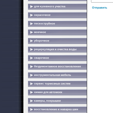
для кузовного участка
Отправить
окрасочное
пескоструйное
моечное
уборочное
рециркуляция и очистка воды
сварочное
бездемонтажное восстановление
инструментальная мебель
сервис тормозных систем
химия для автомоек
камеры, покрышки
восстановление и наварка шин