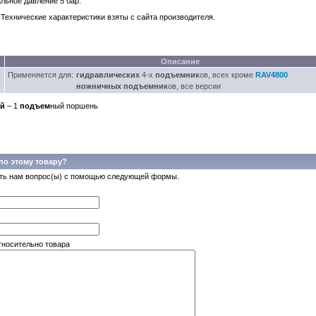
льное давление 5 бар.
Технические характеристики взяты с сайта производителя.
Описание
Применяется для:
гидравлических
4-х
подъемник
ов, всех кроме
RAV4800
ножничных
подъемник
ов, все версии
ий
– 1
подъем
ный поршень
по этому товару?
ть нам вопрос(ы) с помощью следующей формы.
тносительно товара