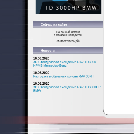
Сейчас на сайте
На данный момент
в магазине находится:
25 посетитель(ей)
Новости
10.06.2020
3D Стенд развал схождения RAV TD3000
HPMB Mercedes-Benz
10.06.2020
Разгрузка мобильных колонн RAV 307H
10.06.2020
3D Стенд развал схождения RAV TD3000HP
BMW