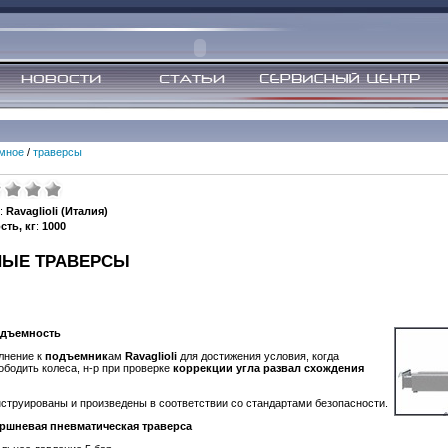
мное
/
траверсы
:
Ravaglioli (Италия)
ть, кг
:
1000
ЫЕ ТРАВЕРСЫ
подъемность
лнение к
подъемник
ам
Ravaglioli
для достижения условия, когда
бодить колеса, н-р при проверке
коррекции угла развал схождения
струированы и произведены в соответствии со стандартами безопасности.
ршневая пневматическая траверса