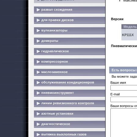
Максима
развал схождения
Версии
для правки дисков
Модель
вулканизаторы
KP111X
домкраты
Пневматическ
гидравлическое
компрессорное
Есть вопросы 
маслозаменное
Вы можете зада
обслуживание кондиционеров
Ваше имя
пневмоинструмент
E-mail
линии ревизионного контроля
Ваши вопросы о
азотные установки
диагностическое
вытяжка выхлопных газов