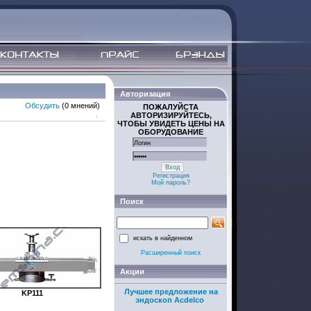
Авторизация
Обсудить
(0 мнений)
ПОЖАЛУЙСТА
АВТОРИЗИРУЙТЕСЬ,
ЧТОБЫ УВИДЕТЬ ЦЕНЫ НА
ОБОРУДОВАНИЕ
Вход
Регистрация
Мой пароль?
Поиск
искать в найденном
Расширенный поиск
Акции
Лучшее предложение на
KP111
эндоскоп Acdelco