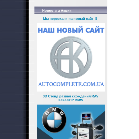
Новости и Акции
Мы переехали на новый сайт!!!
3D Стенд развал схождения RAV
TD3000HP BMW