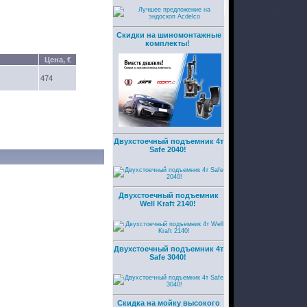
Скидки на шиномонтажные
комплекты!
Цена, €
474
Двухстоечный подъемник 4т
Safe 2040!
Двухстоечный подъемник
Well Kraft 2140!
Двухстоечный подъемник 4т
Safe 3040!
Скидка на мойку высокого