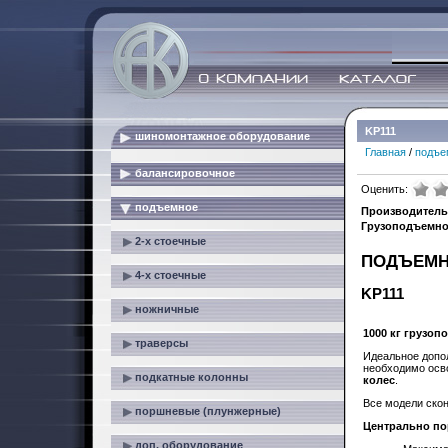
KP111
шиномонтажное оборудование
Главная
/
подъе
балансировочное
Оценить:
подъемное
Производитель
Грузоподъемнос
2-х стоечные
ПОДЪЕМН
4-х стоечные
KP111
ножничные
1000 кг грузо
траверсы
Идеальное допо
необходимо осво
подкатные колонны
колес
.
Все модели скон
поршневые (плунжерные)
Центрально по
доп. оборудование