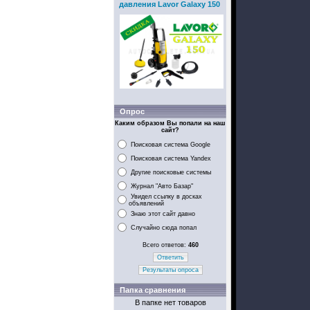
давления Lavor Galaxy 150
Опрос
Каким образом Вы попали на наш
сайт?
Поисковая система Google
Поисковая система Yandex
Другие поисковые системы
Журнал "Авто Базар"
Увидел ссылку в досках
объявлений
Знаю этот сайт давно
Случайно сюда попал
Всего ответов:
460
Ответить
Результаты опроса
Папка сравнения
В папке нет товаров