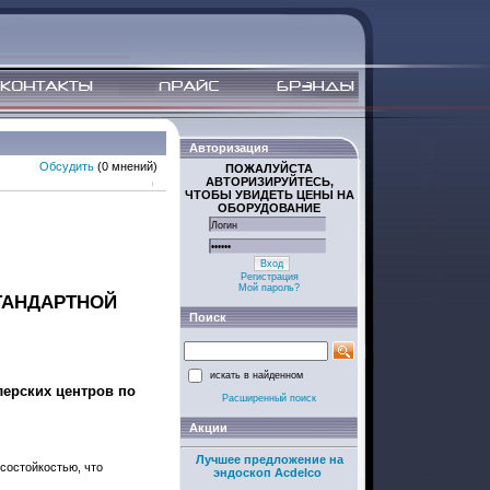
Авторизация
Обсудить
(0 мнений)
ПОЖАЛУЙСТА
АВТОРИЗИРУЙТЕСЬ,
ЧТОБЫ УВИДЕТЬ ЦЕНЫ НА
ОБОРУДОВАНИЕ
Вход
Регистрация
Мой пароль?
ТАНДАРТНОЙ
Поиск
искать в найденном
ерских центров по
Расширенный поиск
Акции
Лучшее предложение на
осостойкостью, что
эндоскоп Acdelco