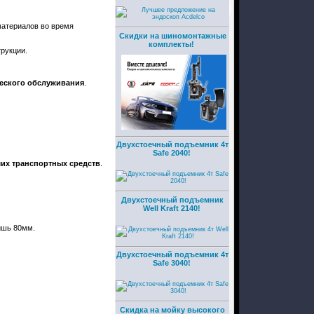
материалов во время
Скидки на шиномонтажные
комплекты!
трукции.
ческого обслуживания
.
Двухстоечный подъемник 4т
Safe 2040!
их транспортных средств
.
Двухстоечный подъемник
Well Kraft 2140!
лишь 80мм.
Двухстоечный подъемник 4т
Safe 3040!
Скидка на мойку высокого