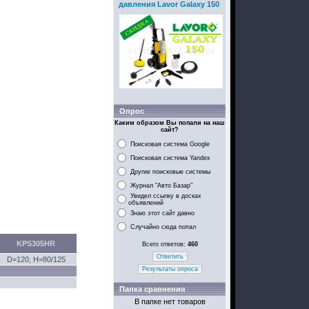
давления Lavor Galaxy 150
Опрос
Каким образом Вы попали на наш
сайт?
Поисковая система Google
Поисковая система Yandex
Другие поисковые системы
Журнал "Авто Базар"
Увидел ссылку в досках
объявлений
Знаю этот сайт давно
Случайно сюда попал
KPS305HR
Всего ответов:
460
Ответить
D=120, H=80/125
Результаты опроса
Папка сравнения
В папке нет товаров