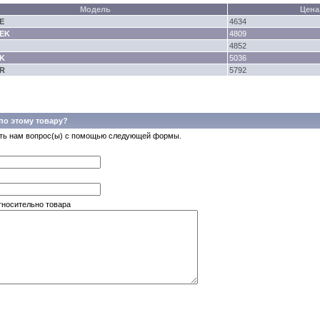
Модель
Цена,
E
4634
EK
4809
4852
K
5036
R
5792
по этому товару?
ть нам вопрос(ы) с помощью следующей формы.
тносительно товара