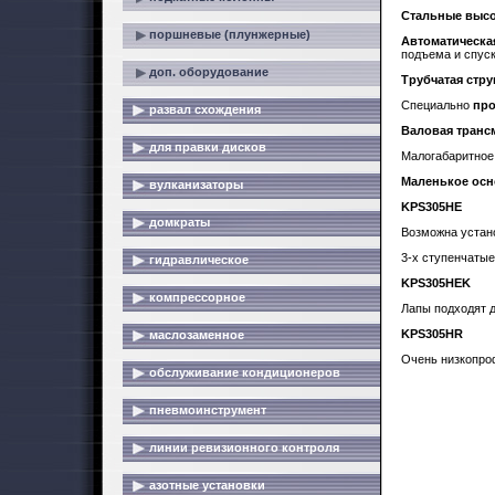
Стальные высо
поршневые (плунжерные)
Автоматическа
подъема и спуск
доп. оборудование
Трубчатая стру
Специально
про
развал схождения
Валовая транс
для правки дисков
Малогабаритное
Маленькое осн
вулканизаторы
KPS305HE
домкраты
Возможна устан
3-х ступенчаты
гидравлическое
KPS305HEK
компрессорное
Лапы подходят д
KPS305HR
маслозаменное
Очень низкопро
обслуживание кондиционеров
пневмоинструмент
линии ревизионного контроля
азотные установки