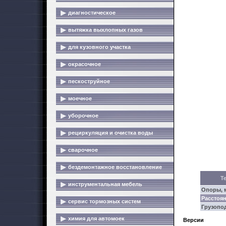
диагностическое
вытяжка выхлопных газов
для кузовного участка
окрасочное
пескоструйное
моечное
уборочное
рециркуляция и очистка воды
сварочное
бездемонтажное восстановление
Т
инструментальная мебель
Опоры, 
Расстоя
сервис тормозных систем
Грузопо
химия для автомоек
Версии