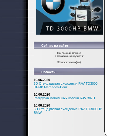
Сейчас на сайте
На данный момент
в магазине находится:
30 посетитель(ей)
Новости
10.06.2020
3D Стенд развал схождения RAV TD3000
HPMB Mercedes-Benz
10.06.2020
Разгрузка мобильных колонн RAV 307H
10.06.2020
3D Стенд развал схождения RAV TD3000HP
BMW