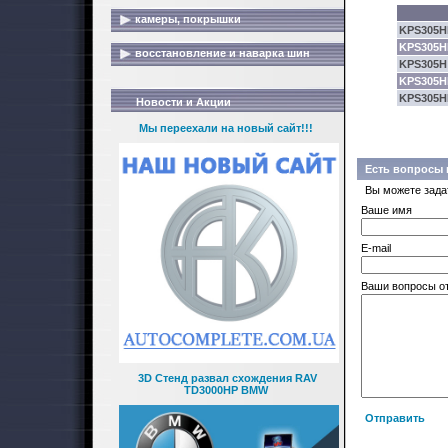
камеры, покрышки
KPS305H
KPS305H
восстановление и наварка шин
KPS305H
KPS305H
KPS305H
Новости и Акции
Мы переехали на новый сайт!!!
Есть вопросы 
Вы можете зада
Ваше имя
E-mail
Ваши вопросы о
3D Стенд развал схождения RAV
TD3000HP BMW
Отправить