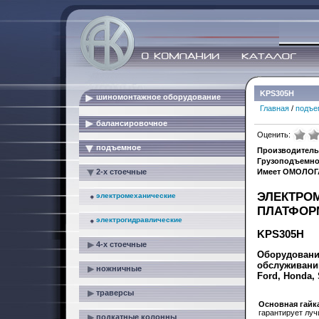
KPS305H
шиномонтажное оборудование
Главная
/
подъе
балансировочное
Оценить:
подъемное
Производитель
Грузоподъемнос
2-х стоечные
Имеет ОМОЛОГ
ЭЛЕКТРО
электромеханические
ПЛАТФОР
электрогидравлические
KPS305H
4-х стоечные
Оборудовани
обслуживани
ножничные
Ford, Honda,
траверсы
Основная гайк
гарантирует лу
подкатные колонны