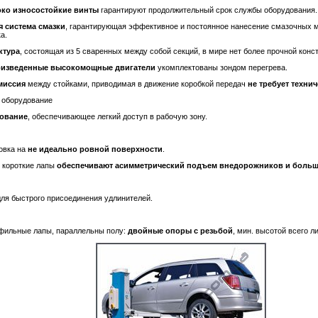
ко износостойкие винты
гарантируют продолжительный срок службы оборудования.
я система смазки
, гарантирующая эффективное и постоянное нанесение смазочных 
а.
ктура
, состоящая из 5 сваренных между собой секций, в мире нет более прочной конс
изведенные высокомощные двигатели
укомплектованы зондом перегрева.
миссия
между стойками, приводимая в движение коробкой передач
не требует техни
 оборудование
ование
, обеспечивающее легкий доступ в рабочую зону.
овка на
не идеально ровной поверхности
.
е короткие лапы
обеспечивают асимметрический подъем внедорожников и больш
ля быстрого присоединения удлинителей.
фильные лапы, параллельны полу:
двойные опоры с резьбой
, мин. высотой всего 