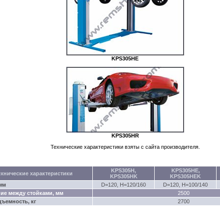
KPS305HE
KPS305HR
Технические характеристики взяты с сайта производителя.
KPS305H
,
KPS305HE
,
ехнические характеристики
KPS305HK
KPS305HEK
мм
D=120, H=120/160
D=120, H=100/140
ние между стойками, мм
2500
дъемность, кг
2700