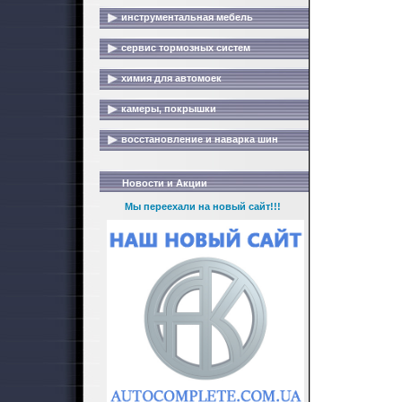
инструментальная мебель
сервис тормозных систем
химия для автомоек
камеры, покрышки
восстановление и наварка шин
Новости и Акции
Мы переехали на новый сайт!!!