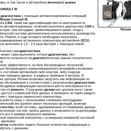
рмы, в том числе и автомобили
японского рынка
.
ONSULT III
:
я
диагностика
с помощью автоматизированных операций
Nissan Consult III
;
ипа
CAN
, также как идентификация места неисправности
ью автоматизированы, позволяя выполнить диагностику
CAN
в
Nissan
ыстрее, чем методами, применявшимися ранее, когда к
т
ической системе дополнительно использовались руководства
ту. Ремонт, в ходе которого необходимо выполнить
граммирование встроенного компьютера автомобиля (
ECU
),
ть выполнен в 1,5 - 2,5 раза быстрее с помощью новой
;
ическая само
диагностика
;
 может сама выполнять точную
диагностик
у без
имости полагаться на
диагност
ические навыки технического
ла;
ная эффективность на базе беспроводных технологий;
ью беспроводного коммуникационного интерфейса возможно
ь состояние автомобиля либо изнутри, либо снаружи
ние передачи данных: в радиусе примерно 5 метров). В
ких центрах Японии возможно загрузить как информацию по
гии обслуживания в соответствии с результатами
диагностики
,
еобходимую информацию касательно места неисправности из
ства по
ремонт
у. Сотрудники
дилер
ских центров могут также
 доступ к сервисной базе данных и проверить историю каждого
иля с помощью переносного компьютера;
а работа сразу с несколькими сложными неполадками.
т
ический инструмент имеет несколько функций, включая
гностик
у всей системы, одновременное отслеживание данных
нескольких систем, запись данных и возможности осциллографа
еть все в режиме реального времени;
ный переносной компьютер с усовершенствованной системой
с данными;
нитор
позволяет видеть большое количество информации и
аботать с данными;