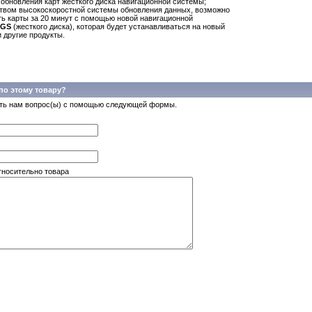
обновления карт жесткого диска навигационной системы;
твом высокоскоростной системы обновления данных, возможно
ть карты за 20 минут с помощью новой навигационной
NGS
(жесткого диска), которая будет устанавливаться на новый
 другие продукты.
по этому товару?
ть нам вопрос(ы) с помощью следующей формы.
тносительно товара