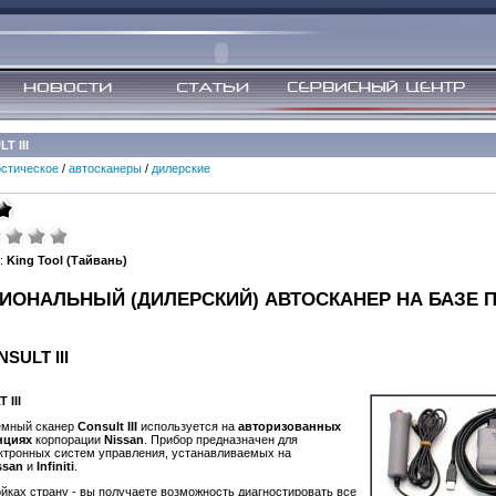
T III
остическое
/
автосканеры
/
дилерские
:
King Tool (Тайвань)
ОНАЛЬНЫЙ (ДИЛЕРСКИЙ) АВТОСКАНЕР НА БАЗЕ П
SULT III
 III
емный сканер
Consult III
используется на
авторизованных
нциях
корпорации
Nissan
. Прибор предназначен для
ектронных систем управления, устанавливаемых на
ssan
и
Infiniti
.
йках страну - вы получаете возможность диагностировать все