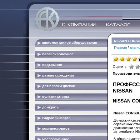
NISSAN CONSUL
шиномонтажное оборудование
Главная
/
диагн
балансировочное
подъемное
Оценить:
Производитель
развал схождения
ПРОФЕССИ
для правки дисков
NISSAN
вулканизаторы
NISSAN CON
домкраты
Nissan CONSULT
гидравлическое
Дилерский сист
сервисных ста
диагностики эл
компрессорное
автомобилях
Ni
Выбрав в настро
маслозаменное