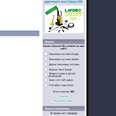
давления Lavor Galaxy 150
Опрос
Каким образом Вы попали на наш
сайт?
Поисковая система Google
Поисковая система Yandex
Другие поисковые системы
Журнал "Авто Базар"
Увидел ссылку в досках
объявлений
Знаю этот сайт давно
Случайно сюда попал
Всего ответов:
460
Ответить
Результаты опроса
Папка сравнения
В папке нет товаров