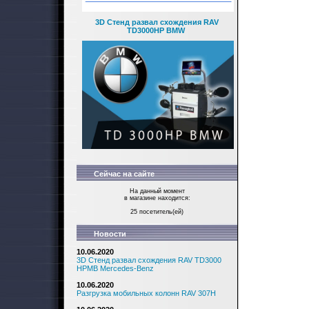
3D Стенд развал схождения RAV
TD3000HP BMW
Сейчас на сайте
На данный момент
в магазине находится:
25 посетитель(ей)
Новости
10.06.2020
3D Стенд развал схождения RAV TD3000
HPMB Mercedes-Benz
10.06.2020
Разгрузка мобильных колонн RAV 307H