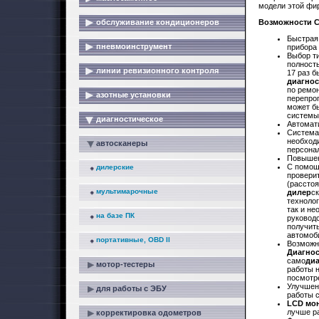
модели этой фи
обслуживание кондиционеров
Возможности C
Быстра
пневмоинструмент
прибора
Выбор т
полност
линии ревизионного контроля
17 раз б
диагнос
по ремон
азотные установки
перепро
может бы
системы
диагностическое
Автомат
Система
необход
автосканеры
персона
Повышен
С помощ
дилерские
проверит
(расстоя
мультимарочные
дилер
с
техноло
так и н
на базе ПК
руковод
получить
автомоб
портативные, OBD II
Возможн
Диагнос
само
диа
мотор-тестеры
работы 
посмотр
Улучшен
для работы с ЭБУ
работы 
LCD мо
лучше р
корректировка одометров