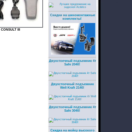
Скидки на шиномонтажные
комплекты!
 CONSULT III
Двухстоечный подъемник 4т
Safe 2040!
Двухстоечный подъемник
Well Kraft 2140!
Двухстоечный подъемник 4т
Safe 3040!
Скидка на мойку высокого