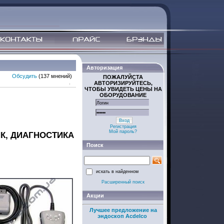
Авторизация
Обсудить
(137 мнений)
ПОЖАЛУЙСТА
АВТОРИЗИРУЙТЕСЬ,
ЧТОБЫ УВИДЕТЬ ЦЕНЫ НА
ОБОРУДОВАНИЕ
Вход
Регистрация
Мой пароль?
К, ДИАГНОСТИКА
Поиск
искать в найденном
Расширенный поиск
Акции
Лучшее предложение на
эндоскоп Acdelco