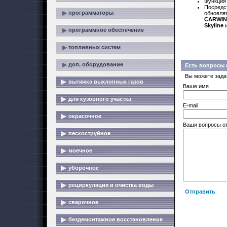
Функция 
Посредс
программаторы
обновля
CARWI
Skyline
и
программное обеспечение
топливных систем
доп. оборудование
Есть вопросы 
Вы можете зада
вытяжка выхлопных газов
Ваше имя
для кузовного участка
E-mail
окрасочное
Ваши вопросы о
пескоструйное
моечное
уборочное
рециркуляция и очистка воды
Отправить
сварочное
бездемонтажное восстановление