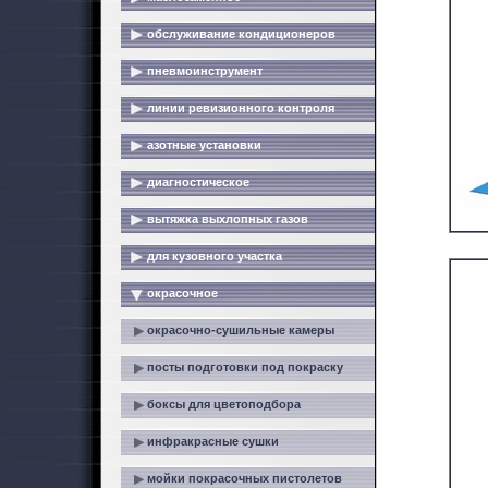
обслуживание кондиционеров
пневмоинструмент
линии ревизионного контроля
азотные установки
диагностическое
вытяжка выхлопных газов
для кузовного участка
окрасочное
окрасочно-сушильные камеры
посты подготовки под покраску
боксы для цветоподбора
инфракрасные сушки
мойки покрасочных пистолетов