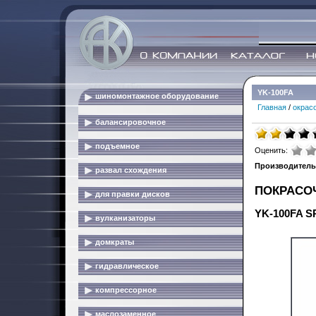
YK-100FA
шиномонтажное оборудование
Главная
/
окрас
балансировочное
подъемное
Оценить:
Производитель
развал схождения
ПОКРАСО
для правки дисков
YK-100FA 
вулканизаторы
домкраты
гидравлическое
компрессорное
маслозаменное