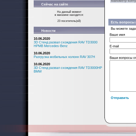
Манометр-контр
Сейчас на сайте
На данный момент
в магазине находится:
23 посетитель(ей)
Есть вопросы 
Вы можете зада
Новости
Ваше имя
10.06.2020
3D Стенд развал схождения RAV TD3000
HPMB Mercedes-Benz
E-mail
10.06.2020
Разгрузка мобильных колонн RAV 307H
Ваши вопросы о
10.06.2020
3D Стенд развал схождения RAV TD3000HP
BMW
Отправить