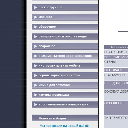
пескоструйное
моечное
уборочное
рециркуляция и очистка воды
сварочное
Техническ
ВНУТРЕННИЕ Г
бездемонтажное восстановление
ВНЕШНИЕ ГАБА
СТЕНЫ
инструментальная мебель
ОСНОВАНИЕ
ПОЛ КАМЕРЫ
сервис тормозных систем
ВЪЕЗДНЫЕ ВО
химия для автомоек
БОКОВАЯ ДВЕР
камеры, покрышки
ОСВЕЩЕНИЕ
восстановление и наварка шин
ТИП ГЕНЕРАТО
Новости и Акции
Мы переехали на новый сайт!!!