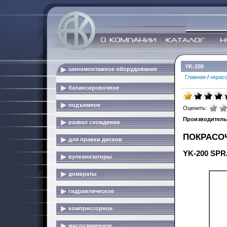
YK-200
шиномонтажное оборудование
Главная
/
окрас
балансировочное
подъемное
Оценить:
Производитель
развал схождения
ПОКРАСО
для правки дисков
YK-200 SP
вулканизаторы
домкраты
гидравлическое
компрессорное
маслозаменное