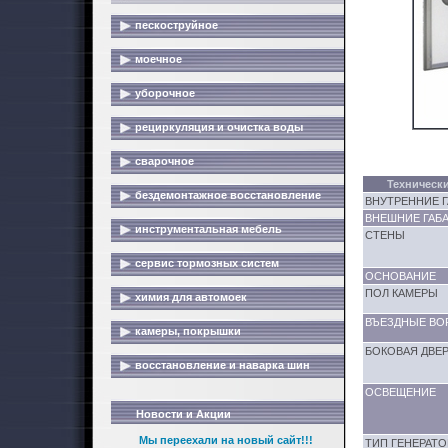
пескоструйное
моечное
уборочное
рециркуляция и очистка воды
сварочное
Техническ
бездемонтажное восстановление
ВНУТРЕННИЕ Г
ВНЕШНИЕ ГАБА
инструментальная мебель
СТЕНЫ
сервис тормозных систем
ОСНОВАНИЕ
ПОЛ КАМЕРЫ
химия для автомоек
ВЪЕЗДНЫЕ ВО
камеры, покрышки
БОКОВАЯ ДВЕР
восстановление и наварка шин
ОСВЕЩЕНИЕ
Новости и Акции
Мы переехали на новый сайт!!!
ТИП ГЕНЕРАТО