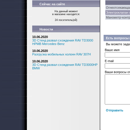
Сейчас на сайте
Огнеотсекающая
На данный момент
Электроклапан о
в магазине находится:
Манометр-контр
24 посетитель(ей)
Новости
10.06.2020
Есть вопросы 
3D Стенд развал схождения RAV TD3000
HPMB Mercedes-Benz
Вы можете зада
Ваше имя
10.06.2020
Разгрузка мобильных колонн RAV 307H
E-mail
10.06.2020
3D Стенд развал схождения RAV TD3000HP
BMW
Ваши вопросы о
Отправить