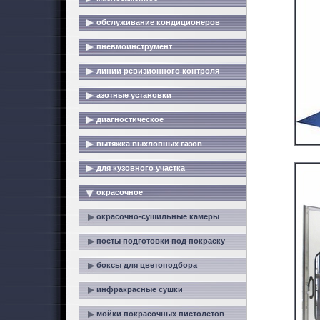
обслуживание кондиционеров
пневмоинструмент
линии ревизионного контроля
азотные установки
диагностическое
вытяжка выхлопных газов
для кузовного участка
окрасочное
окрасочно-сушильные камеры
посты подготовки под покраску
боксы для цветоподбора
инфракрасные сушки
мойки покрасочных пистолетов