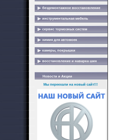
бездемонтажное восстановление
инструментальная мебель
сервис тормозных систем
химия для автомоек
камеры, покрышки
восстановление и наварка шин
Новости и Акции
Мы переехали на новый сайт!!!