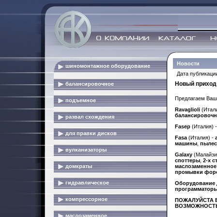
Новости
шиномонтажное оборудование
Дата публикации
Новый приход 
балансировочное
Предлагаем Ваше
подъемное
Ravaglioli
(Итали
балансировочн
развал схождения
Fasep
(Италия) 
для правки дисков
Fasa
(Италия) -
машины
,
пылес
вулканизаторы
Galaxy
(Малайзи
споттеры
,
2-х 
домкраты
маслозаменное
промывки фор
гидравлическое
Оборудование 
программатор
компрессорное
ПОЖАЛУЙСТА В
ВОЗМОЖНОСТЬ
маслозаменное