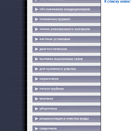
К списку новос
обслуживание кондиционеров
пневмоинструмент
линии ревизионного контроля
азотные установки
диагностическое
вытяжка выхлопных газов
для кузовного участка
окрасочное
пескоструйное
моечное
уборочное
рециркуляция и очистка воды
сварочное