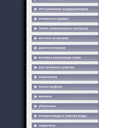
обслуживание кондиционеров
пневмоинструмент
линии ревизионного контроля
азотные установки
диагностическое
вытяжка выхлопных газов
для кузовного участка
окрасочное
пескоструйное
моечное
уборочное
рециркуляция и очистка воды
сварочное