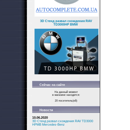
3D Стенд развал схождения RAV
TD3000HP BMW
Сейчас на сайте
На данный момент
в магазине находится:
20 посетитель(ей)
Новости
10.06.2020
3D Стенд развал схождения RAV TD3000
HPMB Mercedes-Benz