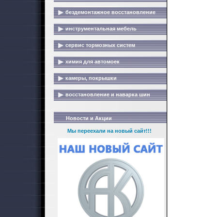
бездемонтажное восстановление
инструментальная мебель
сервис тормозных систем
химия для автомоек
камеры, покрышки
восстановление и наварка шин
Новости и Акции
Мы переехали на новый сайт!!!