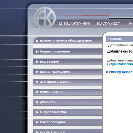
Новости
шиномонтажное оборудование
Дата публикации
Добавлены то
балансировочное
Добавлены товар
подъемное
гидравлическо
развал схождения
К списку новос
для правки дисков
вулканизаторы
домкраты
гидравлическое
компрессорное
маслозаменное