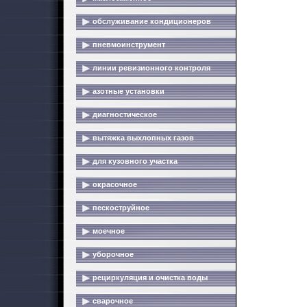
обслуживание кондиционеров
пневмоинструмент
линии ревизионного контроля
азотные установки
диагностическое
вытяжка выхлопных газов
для кузовного участка
окрасочное
пескоструйное
моечное
уборочное
рециркуляция и очистка воды
сварочное