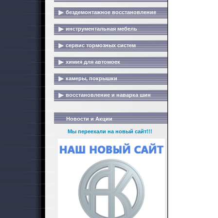
бездемонтажное восстановление
инструментальная мебель
сервис тормозных систем
химия для автомоек
камеры, покрышки
восстановление и наварка шин
Новости и Акции
Мы переехали на новый сайт!!!