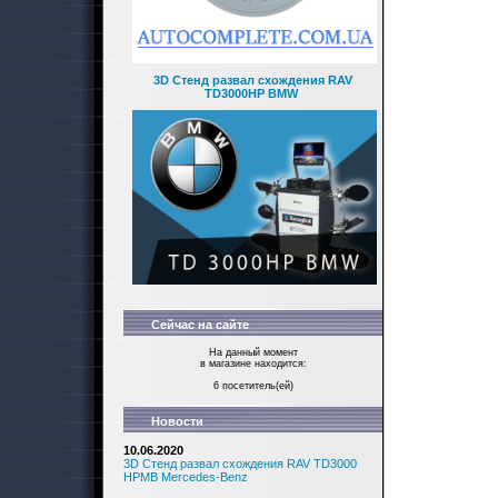
3D Стенд развал схождения RAV
TD3000HP BMW
Сейчас на сайте
На данный момент
в магазине находится:
6 посетитель(ей)
Новости
10.06.2020
3D Стенд развал схождения RAV TD3000
HPMB Mercedes-Benz