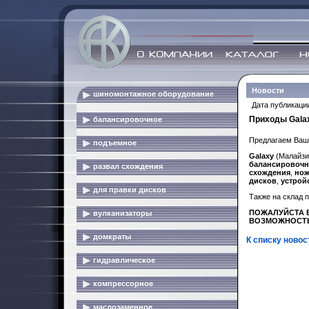
Новости
шиномонтажное оборудование
Дата публикации
Приходы Gala
балансировочное
Предлагаем Ваш
подъемное
Galaxy
(Малайзи
балансировочн
развал схождения
схождения
,
нож
дисков
,
устрой
для правки дисков
Также на склад
ПОЖАЛУЙСТА В
вулканизаторы
ВОЗМОЖНОСТЬ
домкраты
К списку новос
гидравлическое
компрессорное
маслозаменное