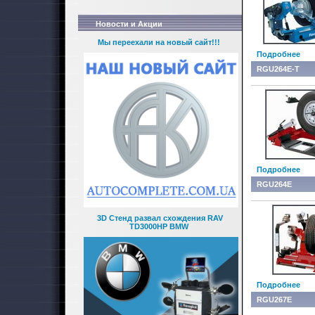
Новости и Акции
Мы переехали на новый сайт!!!
Подробнее
RGU264E-T
Подробнее
RGU264E
3D Стенд развал схождения RAV
TD3000HP BMW
Подробнее
RGU267E