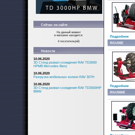
Сейчас на сайте
На данный момент
в магазине находится:
Подробнее
4 посетитель(ей)
RGU56E
Новости
10.06.2020
3D Стенд развал схождения RAV TD3000
HPMB Mercedes-Benz
10.06.2020
Разгрузка мобильных колонн RAV 307H
10.06.2020
Подробнее
3D Стенд развал схождения RAV TD3000HP
BMW
RGU566E