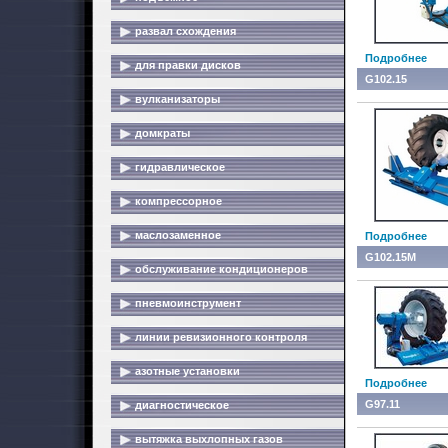
развал схождения
Подробнее
для правки дисков
G102.15
вулканизаторы
домкраты
гидравлическое
компрессорное
маслозаменное
Подробнее
G102.15M
обслуживание кондиционеров
пневмоинструмент
линии ревизионного контроля
азотные установки
Подробнее
G97.11
диагностическое
вытяжка выхлопных газов