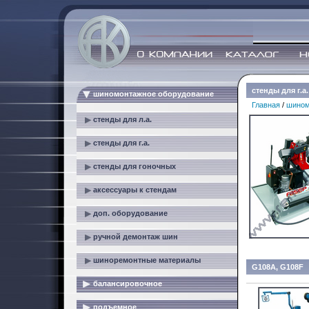
стенды для г.а.
шиномонтажное оборудование
Главная
/
шином
стенды для л.а.
стенды для г.а.
стенды для гоночных
аксессуары к стендам
доп. оборудование
ручной демонтаж шин
шиноремонтные материалы
G108A, G108F
балансировочное
подъемное