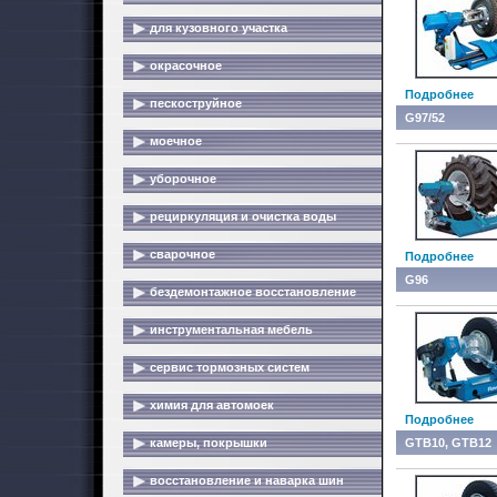
для кузовного участка
окрасочное
Подробнее
пескоструйное
G97/52
моечное
уборочное
рециркуляция и очистка воды
сварочное
Подробнее
G96
бездемонтажное восстановление
инструментальная мебель
сервис тормозных систем
химия для автомоек
Подробнее
камеры, покрышки
GTB10, GTB12
восстановление и наварка шин