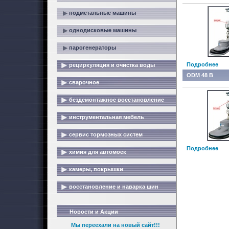
подметальные машины
однодисковые машины
парогенераторы
Подробнее
рециркуляция и очистка воды
ODM 48 B
сварочное
бездемонтажное восстановление
инструментальная мебель
сервис тормозных систем
Подробнее
химия для автомоек
камеры, покрышки
восстановление и наварка шин
Новости и Акции
Мы переехали на новый сайт!!!