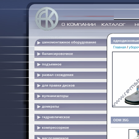
однодисковы
шиномонтажное оборудование
Главная
/
уборо
балансировочное
подъемное
развал схождения
для правки дисков
вулканизаторы
домкраты
гидравлическое
ODM 35G
компрессорное
маслозаменное