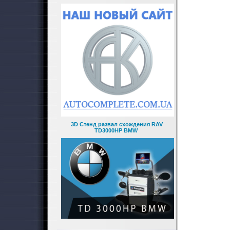
3D Стенд развал схождения RAV
TD3000HP BMW