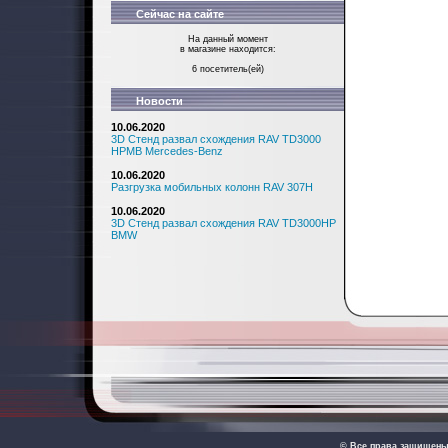
Сейчас на сайте
На данный момент
в магазине находится:
6 посетитель(ей)
Новости
10.06.2020
3D Стенд развал схождения RAV TD3000
HPMB Mercedes-Benz
10.06.2020
Разгрузка мобильных колонн RAV 307H
10.06.2020
3D Стенд развал схождения RAV TD3000HP
BMW
© Все права защищен