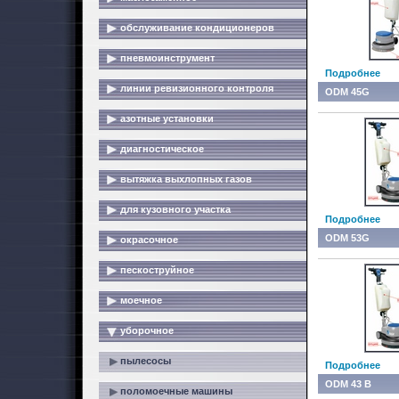
обслуживание кондиционеров
пневмоинструмент
Подробнее
линии ревизионного контроля
ODM 45G
азотные установки
диагностическое
вытяжка выхлопных газов
для кузовного участка
Подробнее
ODM 53G
окрасочное
пескоструйное
моечное
уборочное
пылесосы
Подробнее
ODM 43 B
поломоечные машины