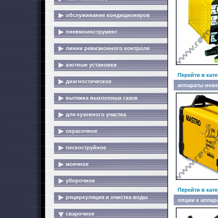
обслуживание кондиционеров
пневмоинструмент
линии ревизионного контроля
азотные установки
Перейти в кат
диагностическое
аппараты инве
вытяжка выхлопных газов
для кузовного участка
окрасочное
пескоструйное
моечное
уборочное
Перейти в кат
рециркуляция и очистка воды
опции к аппар
сварочное