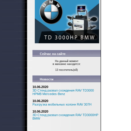
Сейчас на сайте
На данный момент
в магазине находится:
13 посетитель(ей)
Новости
10.06.2020
3D Стенд развал схождения RAV TD3000
HPMB Mercedes-Benz
10.06.2020
Разгрузка мобильных колонн RAV 307H
10.06.2020
3D Стенд развал схождения RAV TD3000HP
BMW