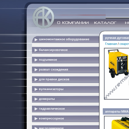
ручная дугова
шиномонтажное оборудование
Главная
/
сваро
балансировочное
подъемное
развал схождения
для правки дисков
вулканизаторы
домкраты
гидравлическое
аппараты MMA
компрессорное
маслозаменное