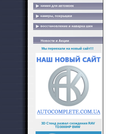
химия для автомоек
камеры, покрышки
восстановление и наварка шин
Новости и Акции
Мы переехали на новый сайт!!!
3D Стенд развал схождения RAV
TD3000HP BMW