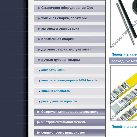
Сварочное оборудование Gys
точечная сварка, споттеры
аргонодуговая сварка
плазменная сварка
дуговая сварка, полуавтомат
Перейти в кат
ручная дуговая сварка
расходные ма
аппараты MMA
аппараты инверторные MMA Inverter
опции к аппаратам
расходные материалы
бездемонтажное восстановление
инструментальная мебель
Перейти в кат
сервис тормозных систем