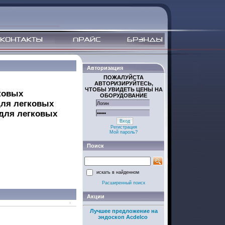
Авторизация
ПОЖАЛУЙСТА
АВТОРИЗИРУЙТЕСЬ,
ЧТОБЫ УВИДЕТЬ ЦЕНЫ НА
ковых
ОБОРУДОВАНИЕ
для легковых
для легковых
Вход
Регистрация
Мой пароль?
Поиск
искать в найденном
Расширенный поиск
Акции
Лучшее предложение на
эндоскоп Acdelco