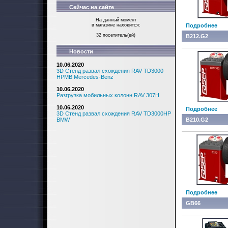
Сейчас на сайте
На данный момент
в магазине находится:
Подробнее
32 посетитель(ей)
B212.G2
Новости
10.06.2020
3D Стенд развал схождения RAV TD3000
HPMB Mercedes-Benz
10.06.2020
Разгрузка мобильных колонн RAV 307H
10.06.2020
Подробнее
3D Стенд развал схождения RAV TD3000HP
BMW
B210.G2
Подробнее
GB66