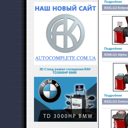
Подробнее
B331.G2 Eclips
Подробнее
B306.G2 Alpha
3D Стенд развал схождения RAV
TD3000HP BMW
Подробнее
B221.G2 Geniu