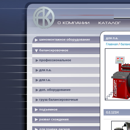
для л.а.
шиномонтажное оборудование
Главная
/
балан
балансировочное
профессиональное
для л.а.
для г.а.
доп. оборудование
груза балансировочные
подъемное
G2.121H
развал схождения
для правки дисков