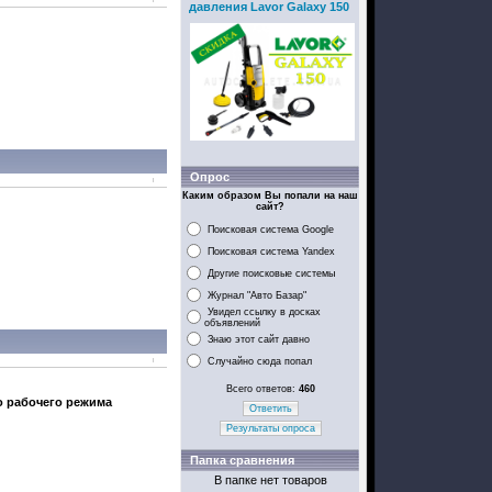
давления Lavor Galaxy 150
Опрос
Каким образом Вы попали на наш
сайт?
Поисковая система Google
Поисковая система Yandex
Другие поисковые системы
Журнал "Авто Базар"
Увидел ссылку в досках
объявлений
Знаю этот сайт давно
Случайно сюда попал
Всего ответов:
460
 рабочего режима
Ответить
Результаты опроса
Папка сравнения
В папке нет товаров