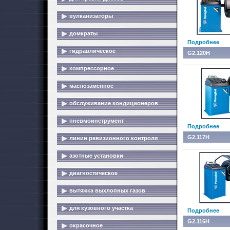
вулканизаторы
домкраты
Подробнее
гидравлическое
G2.120H
компрессорное
маслозаменное
обслуживание кондиционеров
пневмоинструмент
Подробнее
G2.117H
линии ревизионного контроля
азотные установки
диагностическое
вытяжка выхлопных газов
для кузовного участка
Подробнее
G2.116H
окрасочное