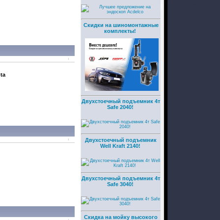
Скидки на шиномонтажные
комплекты!
ota
Двухстоечный подъемник 4т
Safe 2040!
Двухстоечный подъемник
Well Kraft 2140!
Двухстоечный подъемник 4т
Safe 3040!
Скидка на мойку высокого