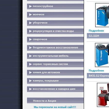
пескоструйное
моечное
уборочное
Подробнее
рециркуляция и очистка воды
G1.111H
сварочное
бездемонтажное восстановление
инструментальная мебель
сервис тормозных систем
Подробнее
химия для автомоек
B431.G2 Expre
камеры, покрышки
восстановление и наварка шин
Новости и Акции
Мы переехали на новый сайт!!!