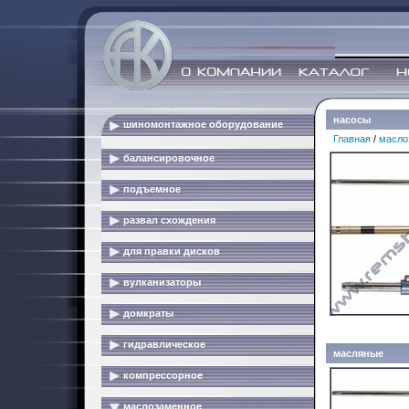
насосы
шиномонтажное оборудование
Главная
/
масло
балансировочное
подъемное
развал схождения
для правки дисков
вулканизаторы
домкраты
гидравлическое
масляные
компрессорное
маслозаменное