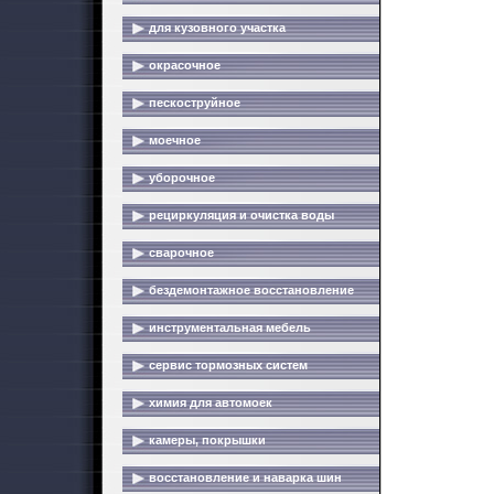
для кузовного участка
окрасочное
пескоструйное
моечное
уборочное
рециркуляция и очистка воды
сварочное
бездемонтажное восстановление
инструментальная мебель
сервис тормозных систем
химия для автомоек
камеры, покрышки
восстановление и наварка шин