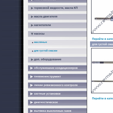
тормозной жидкости, масла КП
масла двигателя
нагнетатели
насосы
Перейти в кат
масляные
для густой сма
для густой смазки
доп. оборудование
обслуживание кондиционеров
пневмоинструмент
линии ревизионного контроля
азотные установки
Перейти в кат
диагностическое
вытяжка выхлопных газов