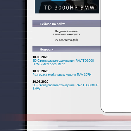
Сейчас на сайте
На данный момент
в магазине находится:
27 посетитель(ей)
Новости
10.06.2020
3D Стенд развал схождения RAV TD3000
HPMB Mercedes-Benz
10.06.2020
Разгрузка мобильных колонн RAV 307H
10.06.2020
3D Стенд развал схождения RAV TD3000HP
BMW