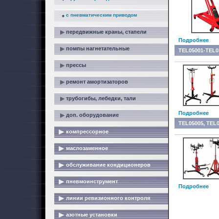
с пневматическим приводом
передвижные краны, стапели
Подробнее
помпы нагнетательные
TEL05001-TEL0
прессы
ремонт амортизаторов
трубогибы, лебедки, тали
Подробнее
доп. оборудование
TEL05005, TEL
компрессорное
маслозаменное
обслуживание кондиционеров
пневмоинструмент
Подробнее
линии ревизионного контроля
азотные установки