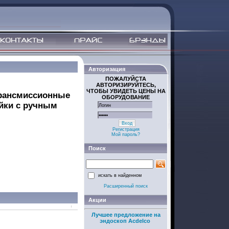
Авторизация
ПОЖАЛУЙСТА
АВТОРИЗИРУЙТЕСЬ,
ЧТОБЫ УВИДЕТЬ ЦЕНЫ НА
трансмиссионные
ОБОРУДОВАНИЕ
йки с ручным
Вход
Регистрация
Мой пароль?
Поиск
искать в найденном
Расширенный поиск
Акции
Лучшее предложение на
эндоскоп Acdelco