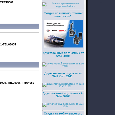
-TRE15001
Скидки на шиномонтажные
комплекты!
1-TEL03005
Двухстоечный подъемник 4т
Safe 2040!
Двухстоечный подъемник
Well Kraft 2140!
5005, TEL05006, TRA4059
Двухстоечный подъемник 4т
Safe 3040!
Скидка на мойку высокого