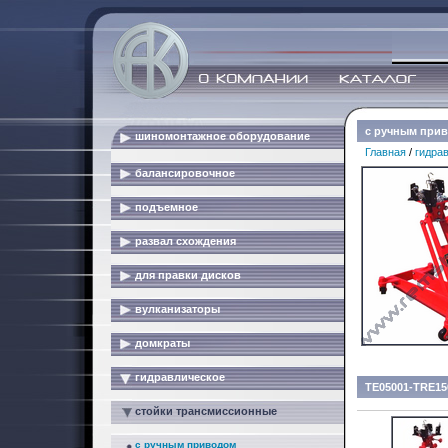
с ручным при
шиномонтажное оборудование
Главная
/
гидра
балансировочное
подъемное
развал схождения
для правки дисков
вулканизаторы
домкраты
гидравлическое
TE05001-TRE15
стойки трансмиссионные
с ручным приводом