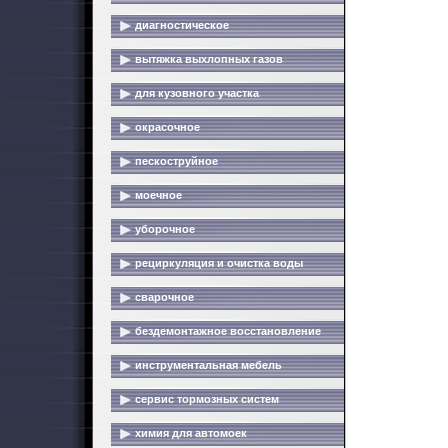
диагностическое
вытяжка выхлопных газов
для кузовного участка
окрасочное
пескоструйное
моечное
уборочное
рециркуляция и очистка воды
сварочное
бездемонтажное восстановление
инструментальная мебель
сервис тормозных систем
химия для автомоек