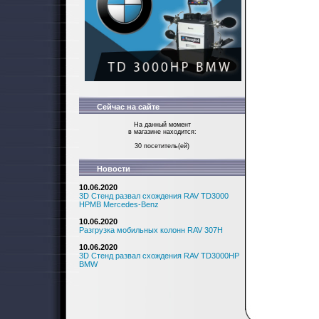
Сейчас на сайте
На данный момент
в магазине находится:
30 посетитель(ей)
Новости
10.06.2020
3D Стенд развал схождения RAV TD3000
HPMB Mercedes-Benz
10.06.2020
Разгрузка мобильных колонн RAV 307H
10.06.2020
3D Стенд развал схождения RAV TD3000HP
BMW