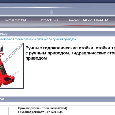
водом
влическое
/
стойки трансмиссионные
/
с ручным приводом
Ручные гидравлические стойки, стойки 
с ручным приводом, гидравлические сто
приводом
001
Производитель
:
Torin Jacks (США)
Грузоподъемность, кг
:
500-1500