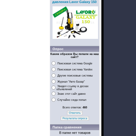
давления Lavor Galaxy 150
Опрос
Каким образом Вы попали на наш
сайт?
Поисковая система Google
Поисковая система Yandex
Другие поисковые системы
Журнал "Авто Базар"
Увидел ссылку в досках
объявлений
Знаю этот сайт давно
Случайно сюда попал
Всего ответов:
460
Ответить
Результаты опроса
Папка сравнения
В папке нет товаров