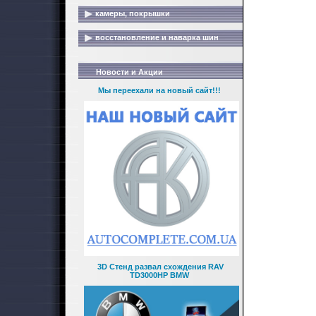
камеры, покрышки
восстановление и наварка шин
Новости и Акции
Мы переехали на новый сайт!!!
3D Стенд развал схождения RAV
TD3000HP BMW