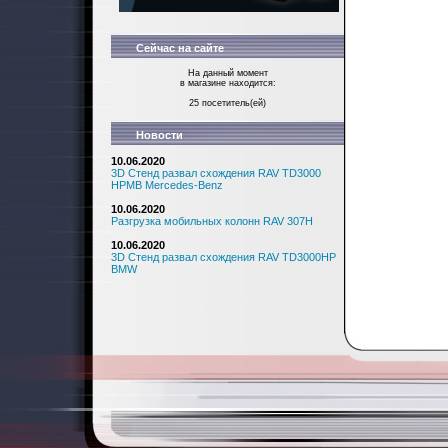
Сейчас на сайте
На данный момент
в магазине находится:
25 посетитель(ей)
Новости
10.06.2020
3D Стенд развал схождения RAV TD3000
HPMB Mercedes-Benz
10.06.2020
Разгрузка мобильных колонн RAV 307H
10.06.2020
3D Стенд развал схождения RAV TD3000HP
BMW