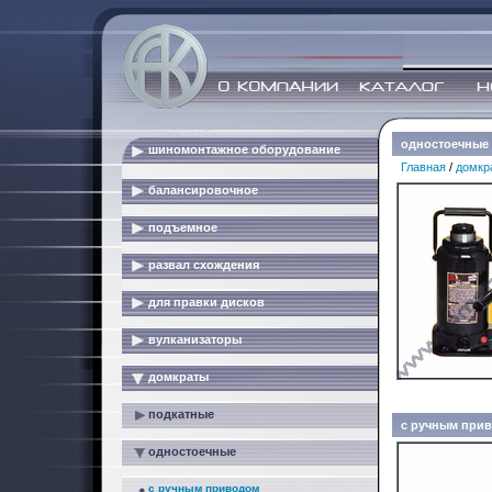
одностоечные
шиномонтажное оборудование
Главная
/
домкр
балансировочное
подъемное
развал схождения
для правки дисков
вулканизаторы
домкраты
подкатные
с ручным при
одностоечные
с ручным приводом