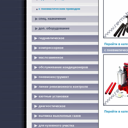
с пневматическим приводом
спец. назначения
доп. оборудование
гидравлическое
Перейти в кат
компрессорное
с пневматиче
маслозаменное
обслуживание кондиционеров
пневмоинструмент
линии ревизионного контроля
азотные установки
диагностическое
Перейти в кат
вытяжка выхлопных газов
для кузовного участка