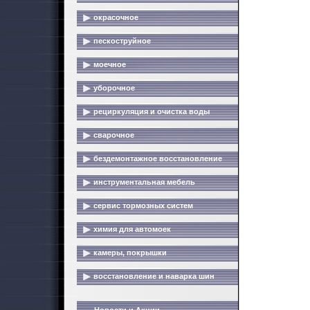
окрасочное
пескоструйное
моечное
уборочное
рециркуляция и очистка воды
сварочное
бездемонтажное восстановление
инструментальная мебель
сервис тормозных систем
химия для автомоек
камеры, покрышки
восстановление и наварка шин