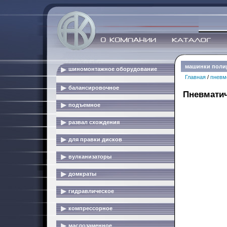
машинки пол
шиномонтажное оборудование
Главная
/
пневм
балансировочное
Пневмати
подъемное
развал схождения
для правки дисков
вулканизаторы
домкраты
гидравлическое
компрессорное
маслозаменное