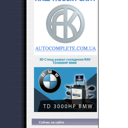
3D Стенд развал схождения RAV
TD3000HP BMW
Сейчас на сайте