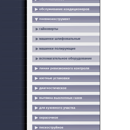
обслуживание кондиционеров
пневмоинструмент
гайковерты
машинки шлифовальные
машинки полирующие
вспомагательное оборудование
линии ревизионного контроля
азотные установки
диагностическое
вытяжка выхлопных газов
для кузовного участка
окрасочное
пескоструйное