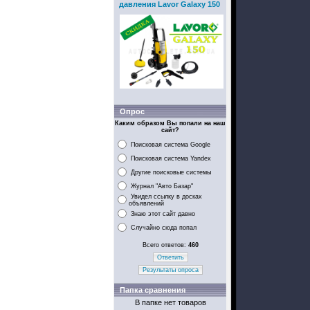
давления Lavor Galaxy 150
Опрос
Каким образом Вы попали на наш
сайт?
Поисковая система Google
Поисковая система Yandex
Другие поисковые системы
Журнал "Авто Базар"
Увидел ссылку в досках
объявлений
Знаю этот сайт давно
Случайно сюда попал
Всего ответов:
460
Ответить
Результаты опроса
Папка сравнения
В папке нет товаров