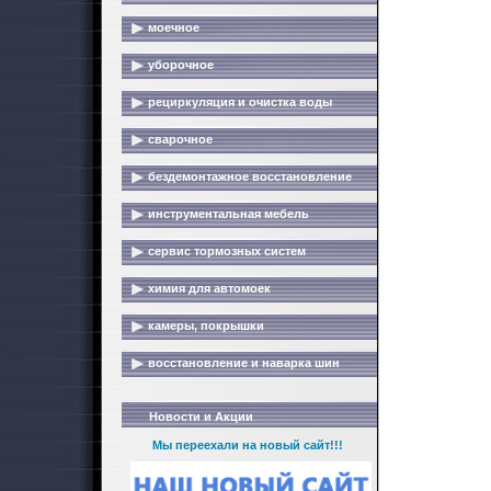
моечное
уборочное
рециркуляция и очистка воды
сварочное
бездемонтажное восстановление
инструментальная мебель
сервис тормозных систем
химия для автомоек
камеры, покрышки
восстановление и наварка шин
Новости и Акции
Мы переехали на новый сайт!!!