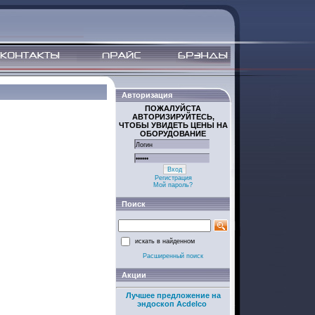
Авторизация
ПОЖАЛУЙСТА
АВТОРИЗИРУЙТЕСЬ,
ЧТОБЫ УВИДЕТЬ ЦЕНЫ НА
ОБОРУДОВАНИЕ
Вход
Регистрация
Мой пароль?
Поиск
искать в найденном
Расширенный поиск
Акции
Лучшее предложение на
эндоскоп Acdelco