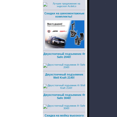
Скидки на шиномонтажные
комплекты!
Двухстоечный подъемник 4т
Safe 2040!
Двухстоечный подъемник
Well Kraft 2140!
Двухстоечный подъемник 4т
Safe 3040!
Скидка на мойку высокого