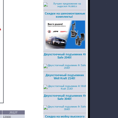
Скидки на шиномонтажные
комплекты!
Двухстоечный подъемник 4т
Safe 2040!
Двухстоечный подъемник
Well Kraft 2140!
Двухстоечный подъемник 4т
Safe 3040!
JS12T
Скидка на мойку высокого
12000