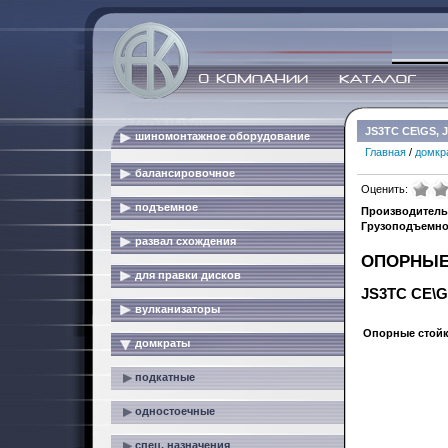
JS3TC CE\GS, 
шиномонтажное оборудование
Главная
/
домкр
балансировочное
Оценить:
подъемное
Производитель
Грузоподъемнос
развал схождения
ОПОРНЫЕ
для правки дисков
JS3TC CE\G
вулканизаторы
Опорные стойк
домкраты
подкатные
одностоечные
спец. назначения