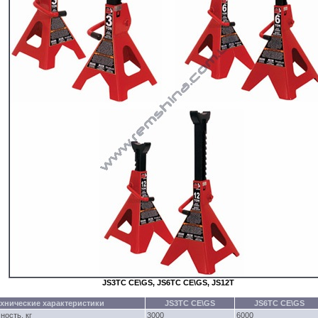
JS3TC CE\GS, JS6TC CE\GS, JS12T
ехнические характеристики
JS3TC CE\GS
JS6TC CE\GS
ность, кг
3000
6000