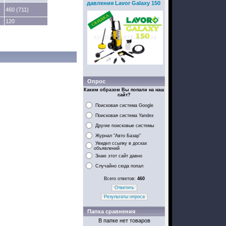
давления Lavor Galaxy 150
460 (711)
120
Опрос
Каким образом Вы попали на наш
сайт?
Поисковая система Google
Поисковая система Yandex
Другие поисковые системы
Журнал "Авто Базар"
Увидел ссылку в досках
объявлений
Знаю этот сайт давно
Случайно сюда попал
Всего ответов:
460
Ответить
Результаты опроса
Папка сравнения
В папке нет товаров