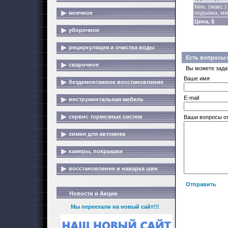
Мин. (макс.)
моечное
подъема, м
Цена, $
уборочное
рециркуляция и очистка воды
Есть вопросы 
сварочное
Вы можете зада
Ваше имя
бездемонтажное восстановление
E-mail
инструментальная мебель
сервис тормозных систем
Ваши вопросы о
химия для автомоек
камеры, покрышки
восстановление и наварка шин
Отправить
Новости и Акции
Мы переехали на новый сайт!!!