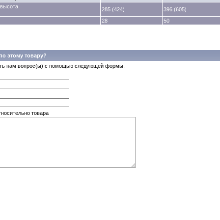
 высота
285 (424)
396 (605)
м
28
50
по этому товару?
ть нам вопрос(ы) с помощью следующей формы.
тносительно товара