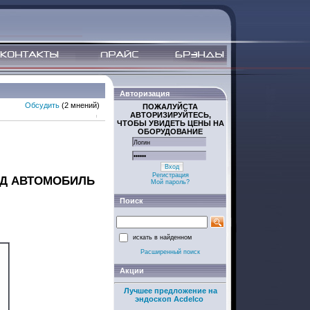
Авторизация
Обсудить
(2 мнений)
ПОЖАЛУЙСТА
АВТОРИЗИРУЙТЕСЬ,
ЧТОБЫ УВИДЕТЬ ЦЕНЫ НА
ОБОРУДОВАНИЕ
Вход
Регистрация
ОД АВТОМОБИЛЬ
Мой пароль?
Поиск
искать в найденном
Расширенный поиск
Акции
Лучшее предложение на
эндоскоп Acdelco