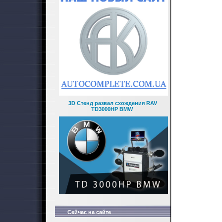
3D Стенд развал схождения RAV
TD3000HP BMW
Сейчас на сайте