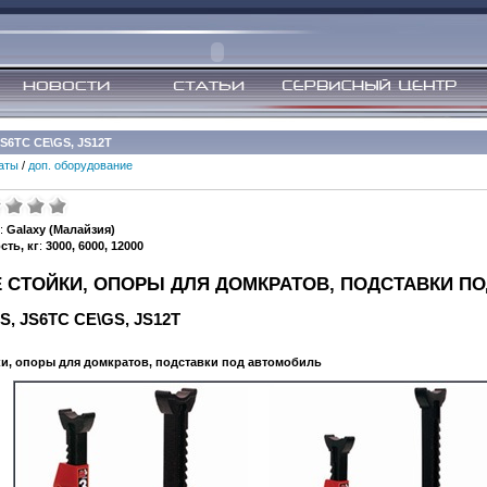
JS6TC CE\GS, JS12T
аты
/
доп. оборудование
:
Galaxy (Малайзия)
ть, кг
:
3000, 6000, 12000
 СТОЙКИ, ОПОРЫ ДЛЯ ДОМКРАТОВ, ПОДСТАВКИ П
S, JS6TC CE\GS, JS12T
и, опоры для домкратов, подставки под автомобиль