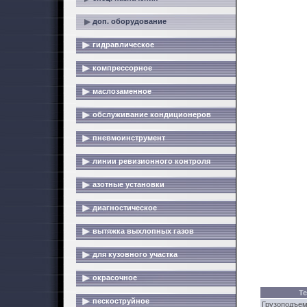
доп. оборудование
гидравлическое
компрессорное
маслозаменное
обслуживание кондиционеров
пневмоинструмент
линии ревизионного контроля
азотные установки
диагностическое
вытяжка выхлопных газов
для кузовного участка
окрасочное
Т
пескоструйное
Грузоподъем