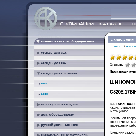
G820E.17BIKE
шиномонтажное оборудование
Главная
/
шином
стенды для л.а.
стенды для г.а.
Оценить:
Производитель
стенды для гоночных
ШИНОМОН
мото
G820E.17BI
авто
Шиномонтажный
аксессуары к стендам
сконструирован 
мотоциклов.
доп. оборудование
Зажимной патро
обеспечения ма
ручной демонтаж шин
проведения рабо
Внешний зажим: 
шиноремонтные материалы