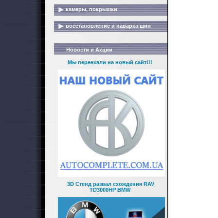
камеры, покрышки
восстановление и наварка шин
Новости и Акции
Мы переехали на новый сайт!!!
3D Стенд развал схождения RAV
TD3000HP BMW