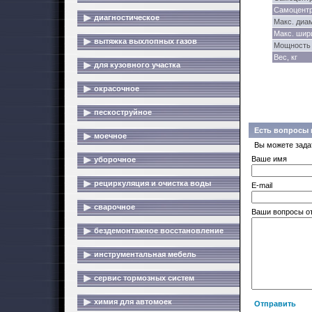
Самоцентр
диагностическое
Макс. диа
Макс. шир
вытяжка выхлопных газов
Мощность 
Вес, кг
для кузовного участка
окрасочное
пескоструйное
Есть вопросы 
моечное
Вы можете зада
Ваше имя
уборочное
рециркуляция и очистка воды
E-mail
сварочное
Ваши вопросы о
бездемонтажное восстановление
инструментальная мебель
сервис тормозных систем
химия для автомоек
Отправить