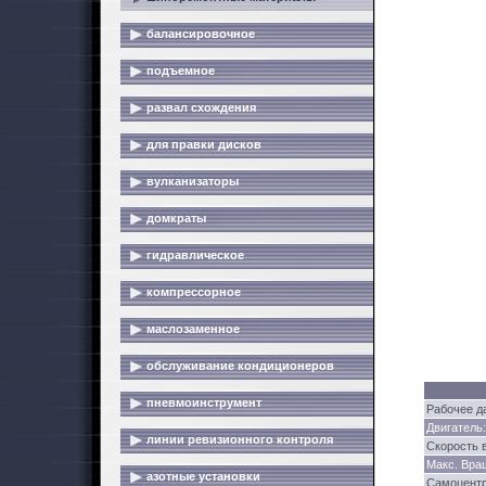
балансировочное
подъемное
развал схождения
для правки дисков
вулканизаторы
домкраты
гидравлическое
компрессорное
маслозаменное
обслуживание кондиционеров
пневмоинструмент
Рабочее д
Двигатель:
линии ревизионного контроля
Скорость 
Макс. Вра
азотные установки
Самоцент