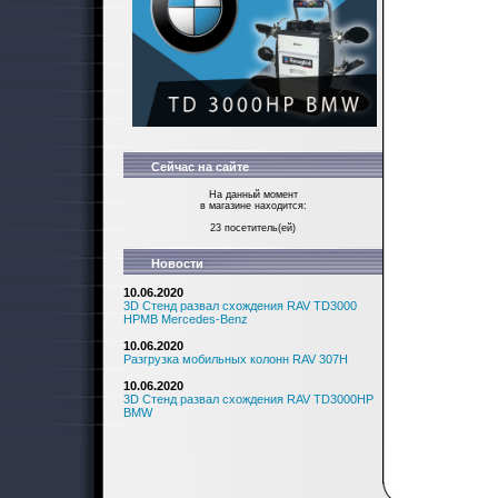
Сейчас на сайте
На данный момент
в магазине находится:
23 посетитель(ей)
Новости
10.06.2020
3D Стенд развал схождения RAV TD3000
HPMB Mercedes-Benz
10.06.2020
Разгрузка мобильных колонн RAV 307H
10.06.2020
3D Стенд развал схождения RAV TD3000HP
BMW