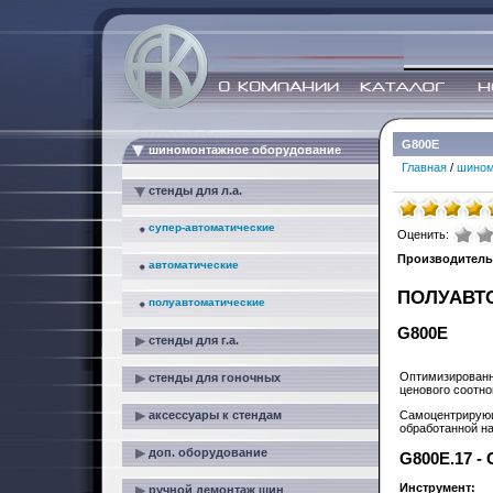
G800E
шиномонтажное оборудование
Главная
/
шином
стенды для л.а.
супер-автоматические
Оценить:
Производитель
автоматические
ПОЛУАВТ
полуавтоматические
G800E
стенды для г.а.
Оптимизированн
стенды для гоночных
ценового соотн
аксессуары к стендам
Самоцентрирующ
обработанной на
доп. оборудование
G800E.17 - 
Инструмент:
ручной демонтаж шин