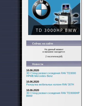
Сейчас на сайте
На данный момент
в магазине находится:
2 посетитель(ей)
Новости
10.06.2020
3D Стенд развал схождения RAV TD3000
HPMB Mercedes-Benz
10.06.2020
Разгрузка мобильных колонн RAV 307H
10.06.2020
3D Стенд развал схождения RAV TD3000HP
BMW