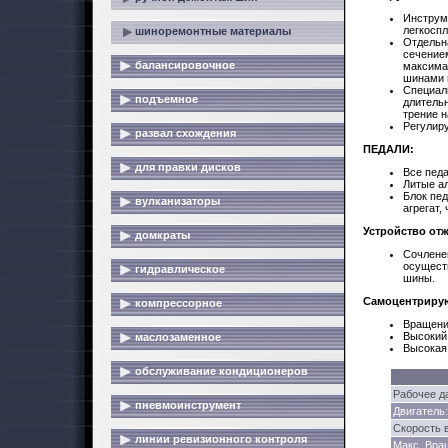
Инструм
легкоспл
шиноремонтные материалы
Отдельна
сечение
балансировочное
максима
шинами 
Специал
подъемное
длитель
трение н
Регулир
развал схождения
ПЕДАЛИ:
для правки дисков
Все пед
Литые а
Блок пе
вулканизаторы
агрегат,
Устройство от
домкраты
Сочлене
осущест
гидравлическое
шины.
Самоцентриру
компрессорное
Вращени
Высокий
маслозаменное
Высокая 
обслуживание кондиционеров
Рабочее д
пневмоинструмент
Двигатель:
Скорость 
линии ревизионного контроля
Макс. Вра