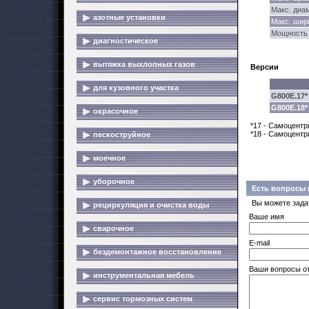
Макс. диа
азотные установки
Макс. шир
Мощность 
диагностическое
вытяжка выхлопных газов
Версии
для кузовного участка
G800E.17*
G800E.18*
окрасочное
*17 - Самоцентр
*18 - Самоцентр
пескоструйное
моечное
уборочное
Есть вопросы 
Вы можете зада
рециркуляция и очистка воды
Ваше имя
сварочное
E-mail
бездемонтажное восстановление
Ваши вопросы о
инструментальная мебель
сервис тормозных систем