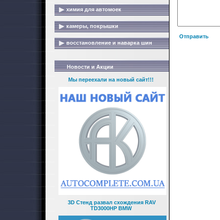
химия для автомоек
камеры, покрышки
Отправить
восстановление и наварка шин
Новости и Акции
Мы переехали на новый сайт!!!
3D Стенд развал схождения RAV
TD3000HP BMW