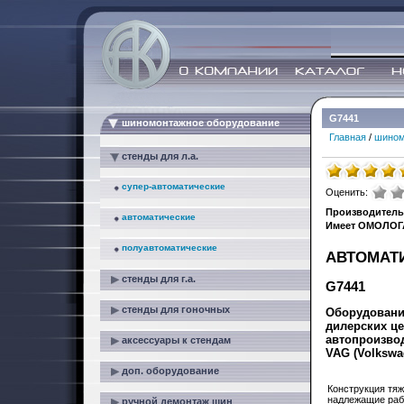
G7441
шиномонтажное оборудование
Главная
/
шином
стенды для л.а.
супер-автоматические
Оценить:
Производитель
автоматические
Имеет ОМОЛОГ
полуавтоматические
АВТОМАТ
стенды для г.а.
G7441
стенды для гоночных
Оборудовани
дилерских ц
автопроизво
аксессуары к стендам
VAG (Volkswa
доп. оборудование
Конструкция тяж
надлежащие раб
ручной демонтаж шин