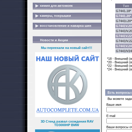
химия для автомоек
Тип
G7441.18*
камеры, покрышки
G7441.20*
G7441I.20*
восстановление и наварка шин
G7441V.20
G7441IV.20
G7441V.22
Новости и Акции
G7441IV.22
G7441V.24
Мы переехали на новый сайт!!!
G7441IV24
*18 - Внешний (в
*20 - Внешний (в
*22 - Внешний (в
*24 - Внешний (в
Есть вопросы 
Вы можете зада
Ваше имя
E-mail
3D Стенд развал схождения RAV
TD3000HP BMW
Ваши вопросы о