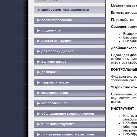
Металлическое 
шиноремонтные материалы
Емкость для см
FL устройство.
балансировочное
Самоцентриру
подъемное
Вращени
Высокий
развал схождения
Высокая 
Двойная скоро
для правки дисков
Педаль для
дво
любое время мен
вулканизаторы
оператора своб
КОНТРОЛЬНЫЕ
домкраты
Фиксация инстру
требуемом расст
гидравлическое
Устройство от
компрессорное
Сочлененная, о
осуществить от
шины.
маслозаменное
ИНСТРУМЕНТ
обслуживание кондиционеров
Инструм
легкоспл
Специал
пневмоинструмент
обеспеч
инструм
Регулир
линии ревизионного контроля