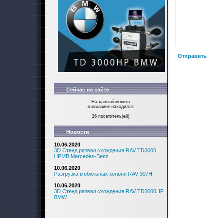
Отправить
Сейчас на сайте
На данный момент
в магазине находится:
26 посетитель(ей)
Новости
10.06.2020
3D Стенд развал схождения RAV TD3000
HPMB Mercedes-Benz
10.06.2020
Разгрузка мобильных колонн RAV 307H
10.06.2020
3D Стенд развал схождения RAV TD3000HP
BMW