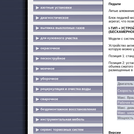
Педали
азотные установки
Литые алюминие
Блок педалей м
диагностическое
агрегат, что по
вытяжка выхлопных газов
I-ТИП = УСТР
(БЕСКАМЕРНО
для кузовного участка
Модели с систе
Устройство акт
окрасочное
которую можно у
Позиция 1: стан
пескоструйное
Позиция 2: уста
объема сжатого 
моечное
размещенные в б
уборочное
Двигатель
рециркуляция и очистка воды
Скорость 
Макс. Вра
сварочное
Рабочее в
Макс. диа
бездемонтажное восстановление
Макс. шир
Мощность ц
инструментальная мебель
сервис тормозных систем
Версии