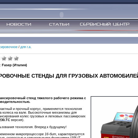
сировочное
/
для г.а.
:
Fasep (Италия)
РОВОЧНЫЕ СТЕНДЫ ДЛЯ ГРУЗОВЫХ АВТОМОБИЛЕ
лансировочный стенд тяжелого рабочего режима с
водительностью.
актный и прочный корпус, применяется технология
а колеса на вале. Высокоточные механизмы для
ансирования колес грузовых и легковых пассажирских
230.TC
версия).
ьзования технология. Вперед к будущему!
ременном микропроцессоре
16-бит
, характеризуется
тью, скоростью и специальными функциями (
SPLIT
,