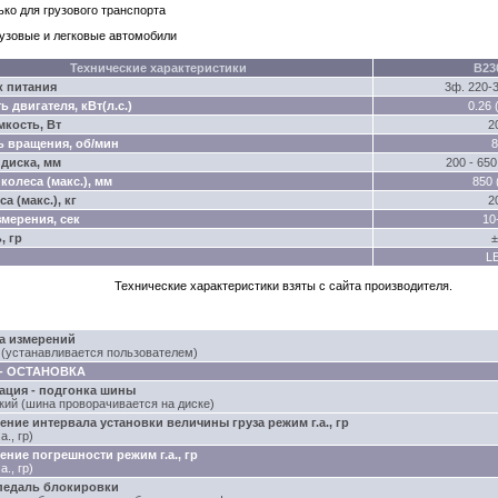
ько для грузового транспорта
узовые и легковые автомобили
Технические характеристики
B23
к питания
3ф. 220-
 двигателя, кВт(л.с.)
0.26 
кость, Вт
2
ь вращения, об/мин
8
диска, мм
200 - 650 
колеса (макс.), мм
850 
а (макс.), кг
2
мерения, сек
10
, гр
±
L
Технические характеристики взяты с сайта производителя.
а измерений
(устанавливается пользователем)
- ОСТАНОВКА
ация - подгонка шины
кий (шина проворачивается на диске)
ние интервала установки величины груза режим г.а., гр
а., гр)
ние погрешности режим г.а., гр
а., гр)
педаль блокировки