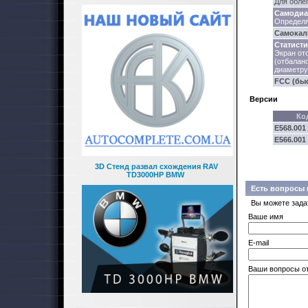
Для обле
Самодиа
Определя
Самокал
Статисти
Экран от
(отбалан
диаметру
FCC (бы
Версии
Ко
E568.001
E566.001
3D Стенд развал схождения RAV
TD3000HP BMW
Есть вопросы 
Вы можете зада
Ваше имя
E-mail
Ваши вопросы о