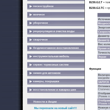
B230.G2.T
= тол
пескоструйное
B230.G2.TC
= гр
моечное
Источни
уборочное
Мощность
Энергоем
рециркуляция и очистка воды
Скорост
Диаметр 
сварочное
Диаметр 
Вес колес
бездемонтажное восстановление
Время из
Точность
инструментальная мебель
Экран
сервис тормозных систем
Функции
химия для автомоек
Величин
мм/дюйм 
камеры, покрышки
ЗАПУСК 
Оптимиз
Статичес
восстановление и наварка шин
Отображе
(Режим л.
Отображе
Новости и Акции
(Режим л.
Ножная 
Мы переехали на новый сайт!!!