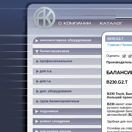
B230.G2.T
шиномонтажное оборудование
Главная
/
балан
балансировочное
Оценить:
профессиональное
Производитель
для л.а.
БАЛАНСИ
для г.а.
B230.G2.T
доп. оборудование
B230 Truck. Ба
большей произ
груза балансировочные
B230
имеет комп
ручного поворот
подъемное
проведения бал
автомобилей (
B
развал схождения
Удобная для пол
Основан на сов
для правки дисков
высокой точнос