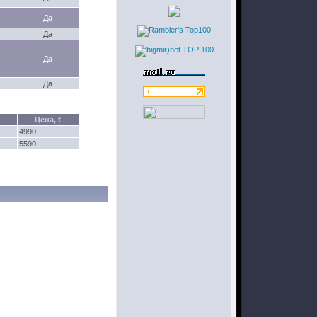
Да
Да
Да
Да
Цена, €
4990
5590