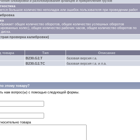
гчения блокировки и разблокирования фланцев и прикрепления грузов
гностика
ется большое количество неполадок или ошибок пользователя при проведении работ
ибровка
ка
ображает общее количество оборотов, общее количество успешных оборотов
сированных колес), общее количество рабочих часов, общее количество оборотов по
 диска.
страя проверка калибровки)
д товара
Тип
Описание
B230.G2.T
базовая версия г.а.
B230.G2.TC
базовая версия г.а. и л.а.
по этому товару?
ть нам вопрос(ы) с помощью следующей формы.
тносительно товара