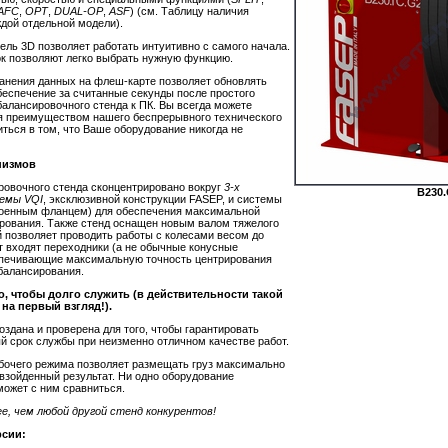
AFC
,
OPT
,
DUAL-OP
,
ASF
) (см. Таблицу наличия
дой отдельной модели).
ель 3D позволяет работать интуитивно с самого начала.
ок позволяют легко выбрать нужную функцию.
ранения данных на флеш-карте позволяет обновлять
еспечение за считанные секунды после простого
алансировочного стенда к ПК. Вы всегда можете
я преимуществом нашего беспрерывного технического
иться в том, что Ваше оборудование никогда не
низмов
ровочного стенда сконцентрировано вокруг
3-х
B230.
темы VQI
, эксклюзивной конструкции FASEP, и системы
роенным фланцем) для обеспечения максимальной
ирования. Также стенд оснащен новым валом тяжелого
 позволяет проводить работы с колесами весом до
кт входят переходники (а не обычные конусные
спечивающие максимальную точность центрирования
балансирования.
о, чтобы долго служить (в действительности такой
 на первый взгляд!).
оздана и проверена для того, чтобы гарантировать
 срок службы при неизменно отличном качестве работ.
абочего режима позволяет размещать груз максимально
евзойденный результат. Ни одно оборудование
может с ним сравниться.
е, чем любой другой стенд конкурентов!
рсии: