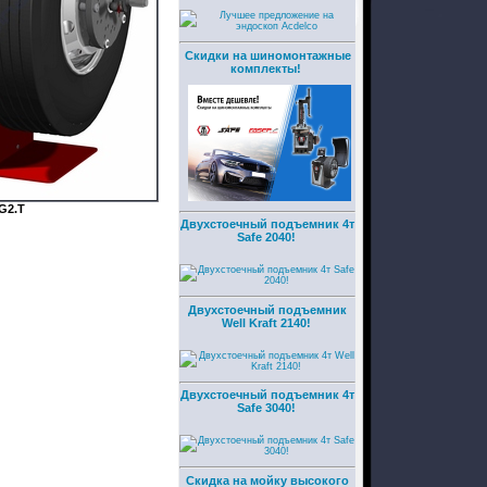
Скидки на шиномонтажные
комплекты!
G2.T
Двухстоечный подъемник 4т
Safe 2040!
Двухстоечный подъемник
Well Kraft 2140!
Двухстоечный подъемник 4т
Safe 3040!
Скидка на мойку высокого