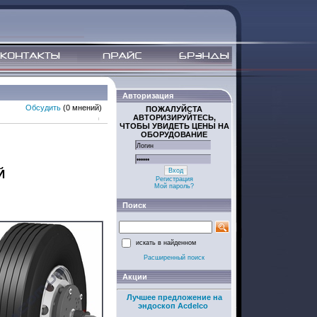
Авторизация
Обсудить
(0 мнений)
ПОЖАЛУЙСТА
АВТОРИЗИРУЙТЕСЬ,
ЧТОБЫ УВИДЕТЬ ЦЕНЫ НА
ОБОРУДОВАНИЕ
Вход
Й
Регистрация
Мой пароль?
Поиск
искать в найденном
Расширенный поиск
Акции
Лучшее предложение на
эндоскоп Acdelco