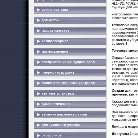
ALU-SE
,
MARS
,
функций для каж
вулканизаторы
контрольная пан
Несколько кноп
домкраты
технология сох
программного об
гидравлическое
подсоединения б
воспользоватьс
развития и убед
компрессорное
устареет!
Точность меха
маслозаменное
Сердце баланси
сенсорной сис
обслуживание кондиционеров
IFS
(вал со вст
точности центр
пневмоинструмент
режима, который
200кг. в компле
адаптеры), обе
линии ревизионного контроля
для идеального 
Создан для тог
азотные установки
прочный, как и
Каждая деталь с
диагностическое
продолжительный
Вал тяжелого р
вытяжка выхлопных газов
до 200кг – непр
конкурентов не 
для кузовного участка
Больше и мощне
Доступны 2 ве
окрасочное