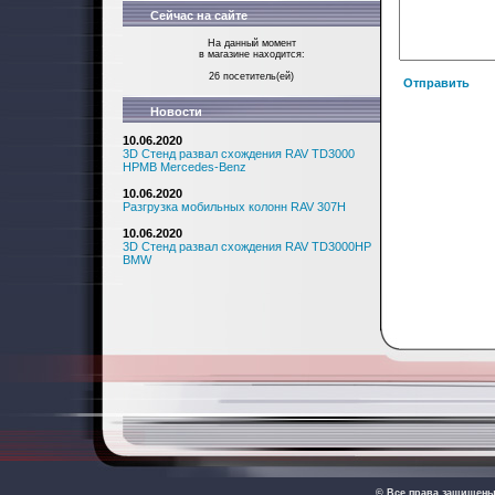
Сейчас на сайте
На данный момент
в магазине находится:
26 посетитель(ей)
Отправить
Новости
10.06.2020
3D Стенд развал схождения RAV TD3000
HPMB Mercedes-Benz
10.06.2020
Разгрузка мобильных колонн RAV 307H
10.06.2020
3D Стенд развал схождения RAV TD3000HP
BMW
© Все права защищен