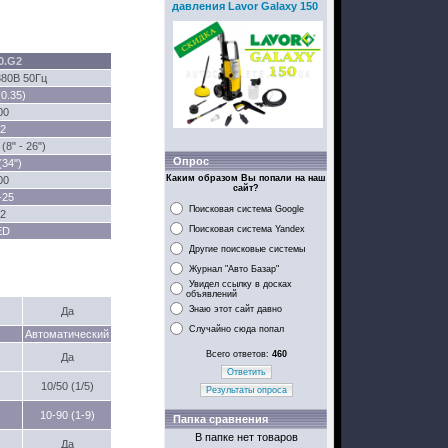
давления Lavor Galaxy 150
0.G2
380В 50Гц
(0.35)
00
2
(8" - 26")
Опрос
(34")
Каким образом Вы попали на наш
00
сайт?
-25
Поисковая система Google
2
Поисковая система Yandex
ED
Другие поисковые системы
Журнал "Авто Базар"
Увидел ссылку в досках
объявлений
Знаю этот сайт давно
Да
Случайно сюда попал
Автоматический
Всего ответов:
460
Да
Ответить
10/50 (1/5)
Результаты опроса
10-90 (1-9)
Папка сравнения
В папке нет товаров
Да