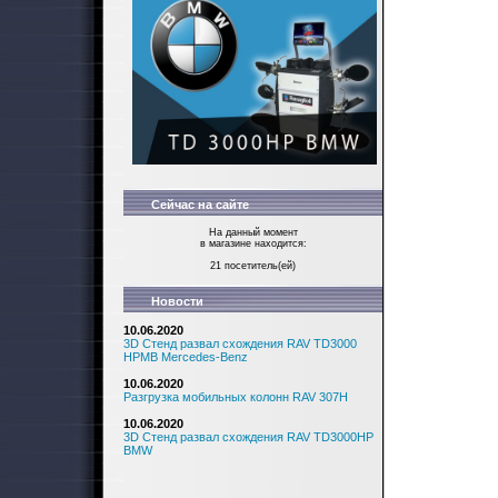
Сейчас на сайте
На данный момент
в магазине находится:
21 посетитель(ей)
Новости
10.06.2020
3D Стенд развал схождения RAV TD3000
HPMB Mercedes-Benz
10.06.2020
Разгрузка мобильных колонн RAV 307H
10.06.2020
3D Стенд развал схождения RAV TD3000HP
BMW