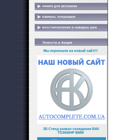
химия для автомоек
камеры, покрышки
восстановление и наварка шин
Новости и Акции
Мы переехали на новый сайт!!!
3D Стенд развал схождения RAV
TD3000HP BMW