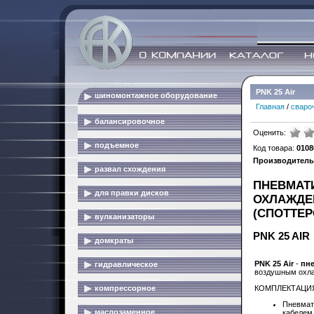
PNK 25 Air
шиномонтажное оборудование
Главная
/
сваро
балансировочное
Оценить:
подъемное
Код товара:
0108
Производитель
развал схождения
ПНЕВМАТ
для правки дисков
ОХЛАЖДЕ
(СПОТТЕР
вулканизаторы
PNK 25 AIR
домкраты
PNK 25 Air
-
пн
гидравлическое
воздушным охл
компрессорное
КОМПЛЕКТАЦИ
Пневмат
маслозаменное
кабелем