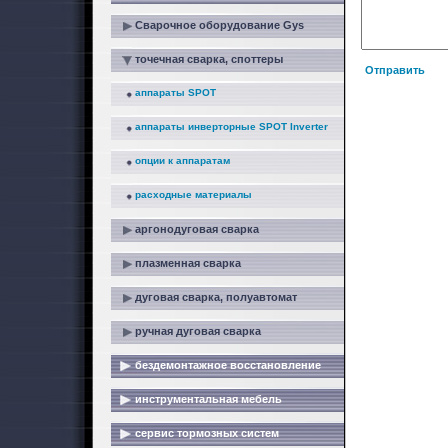
Сварочное оборудование Gys
точечная сварка, споттеры
Отправить
аппараты SPOT
аппараты инверторные SPOT Inverter
опции к аппаратам
расходные материалы
аргонодуговая сварка
плазменная сварка
дуговая сварка, полуавтомат
ручная дуговая сварка
бездемонтажное восстановление
инструментальная мебель
сервис тормозных систем