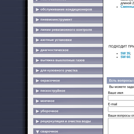
длиной 2
Сменны
обслуживание кондиционеров
пневмоинструмент
линии ревизионного контроля
азотные установки
ПОДХОДИТ ПРИ
диагностическое
SW 35
;
SW 60
.
вытяжка выхлопных газов
для кузовного участка
окрасочное
Есть вопросы 
Вы можете зада
пескоструйное
Ваше имя
моечное
E-mail
уборочное
Ваши вопросы о
рециркуляция и очистка воды
сварочное