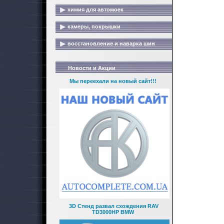
химия для автомоек
камеры, покрышки
восстановление и наварка шин
Новости и Акции
Мы переехали на новый сайт!!!
3D Стенд развал схождения RAV
TD3000HP BMW