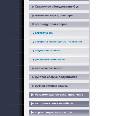
Сварочное оборудование Gys
точечная сварка, споттеры
аргонодуговая сварка
аппараты TIG
аппараты инверторные TIG Invertor
опции к аппаратам
расходные материалы
плазменная сварка
дуговая сварка, полуавтомат
ручная дуговая сварка
бездемонтажное восстановление
инструментальная мебель
сервис тормозных систем