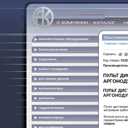
Пульт управле
шиномонтажное оборудование
Главная
/
сваро
балансировочное
Оценить:
подъемное
Код товара:
0102
Производитель
развал схождения
ПУЛЬТ Д
для правки дисков
АРГОНОД
вулканизаторы
ПУЛЬТ ДИ
АРГОНОДУ
домкраты
Пульт дистанцио
гидравлическое
метровым кабел
Используется д
компрессорное
параметрами
ап
сварки
.
маслозаменное