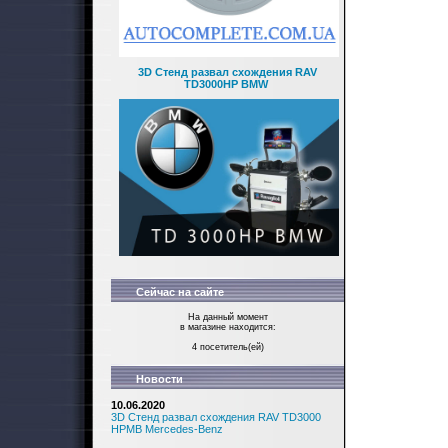
3D Стенд развал схождения RAV
TD3000HP BMW
Сейчас на сайте
На данный момент
в магазине находится:
4 посетитель(ей)
Новости
10.06.2020
3D Стенд развал схождения RAV TD3000
HPMB Mercedes-Benz