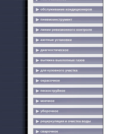
обслуживание кондиционеров
пневмоинструмент
линии ревизионного контроля
азотные установки
диагностическое
вытяжка выхлопных газов
для кузовного участка
окрасочное
пескоструйное
моечное
уборочное
рециркуляция и очистка воды
сварочное