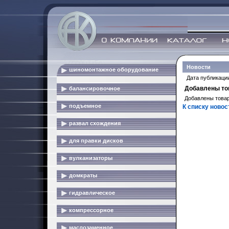
Новости
шиномонтажное оборудование
Дата публикации
Добавлены то
балансировочное
Добавлены това
подъемное
К списку новос
развал схождения
для правки дисков
вулканизаторы
домкраты
гидравлическое
компрессорное
маслозаменное