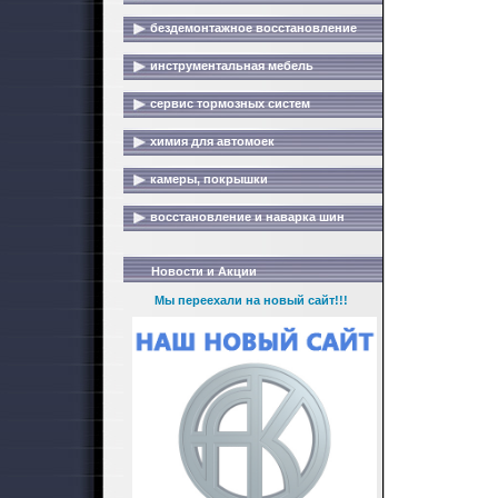
бездемонтажное восстановление
инструментальная мебель
сервис тормозных систем
химия для автомоек
камеры, покрышки
восстановление и наварка шин
Новости и Акции
Мы переехали на новый сайт!!!