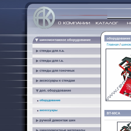
оборудование
шиномонтажное оборудование
Главная
/
шином
стенды для л.а.
стенды для г.а.
стенды для гоночных
аксессуары к стендам
доп. оборудование
оборудование
аксессуары
BT-60CA
ручной демонтаж шин
шиноремонтные материалы