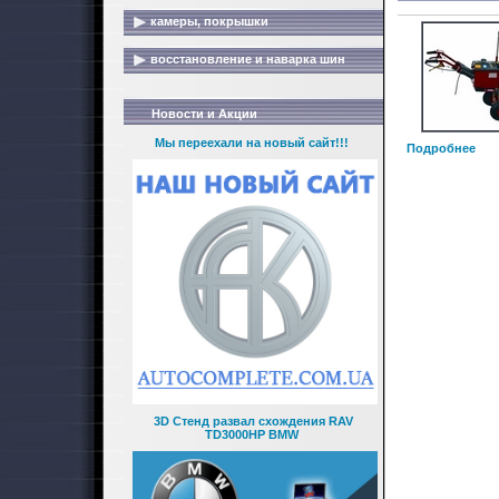
камеры, покрышки
восстановление и наварка шин
Новости и Акции
Мы переехали на новый сайт!!!
Подробнее
3D Стенд развал схождения RAV
TD3000HP BMW