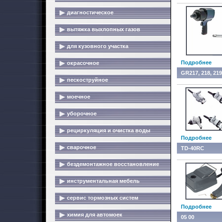
диагностическое
вытяжка выхлопных газов
для кузовного участка
Подробнее
окрасочное
GR217, 218, 219,
пескоструйное
моечное
уборочное
рециркуляция и очистка воды
Подробнее
сварочное
TD-40RC
бездемонтажное восстановление
инструментальная мебель
сервис тормозных систем
Подробнее
химия для автомоек
05 00