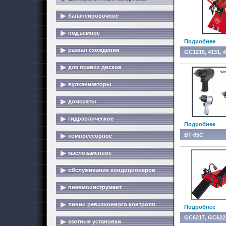
балансировочное
подъемное
Подробнее
развал схождения
GC1215, 4131, 4
для правки дисков
вулканизаторы
домкраты
гидравлическое
Подробнее
BT-65C
компрессорное
маслозаменное
обслуживание кондиционеров
пневмоинструмент
линии ревизионного контроля
Подробнее
GC6217, GC622
азотные установки