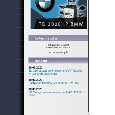
Сейчас на сайте
На данный момент
в магазине находится:
26 посетитель(ей)
Новости
10.06.2020
3D Стенд развал схождения RAV TD3000
HPMB Mercedes-Benz
10.06.2020
Разгрузка мобильных колонн RAV 307H
10.06.2020
3D Стенд развал схождения RAV TD3000HP
BMW