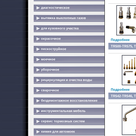
диагностическое
вытяжка выхлопных газов
для кузовного участка
окрасочное
Подробнее
TR500-TR575, T
пескоструйное
моечное
уборочное
рециркуляция и очистка воды
Подробнее
сварочное
TR542-TR546, 
бездемонтажное восстановление
инструментальная мебель
сервис тормозных систем
химия для автомоек