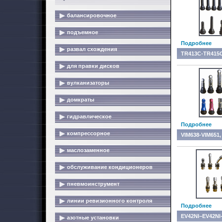
балансировочное
подъемное
Подробнее
развал схождения
TR413C-TR415C
для правки дисков
вулканизаторы
домкраты
гидравлическое
Подробнее
компрессорное
VIM638-VIM651,
маслозаменное
обслуживание кондиционеров
пневмоинструмент
линии ревизионного контроля
Подробнее
EV42NI–EV42NI-
азотные установки