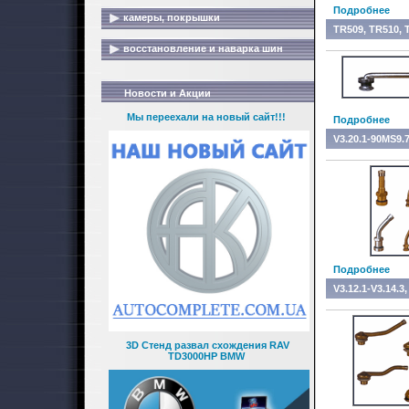
Подробнее
камеры, покрышки
TR509, TR510, 
восстановление и наварка шин
Новости и Акции
Мы переехали на новый сайт!!!
Подробнее
V3.20.1-90MS9.7
Подробнее
V3.12.1-V3.14.3
3D Стенд развал схождения RAV
TD3000HP BMW