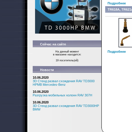
Подробнее
TR618A, TR621
Сейчас на сайте
Подробнее
На данный момент
в магазине находится:
19 посетитель(ей)
Новости
10.06.2020
3D Стенд развал схождения RAV TD3000
HPMB Mercedes-Benz
10.06.2020
Разгрузка мобильных колонн RAV 307H
10.06.2020
3D Стенд развал схождения RAV TD3000HP
BMW