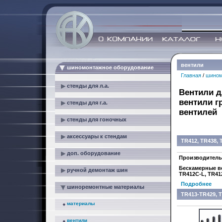
вентили
шиномонтажное оборудование
Главная
/
шином
стенды для л.а.
Вентили д
вентили г
стенды для г.а.
вентилей
стенды для гоночных
аксессуары к стендам
TR412, TR438, 
доп. оборудование
Производитель
Бескамерные ве
ручной демонтаж шин
TR412C-L, TR41
Подробнее
шиноремонтные материалы
TR413-TR429, 
материалы
вентили