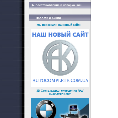
восстановление и наварка шин
Новости и Акции
Мы переехали на новый сайт!!!
3D Стенд развал схождения RAV
TD3000HP BMW