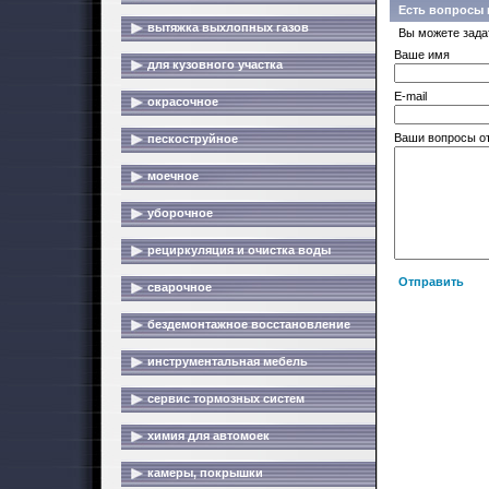
Есть вопросы 
вытяжка выхлопных газов
Вы можете зада
Ваше имя
для кузовного участка
E-mail
окрасочное
Ваши вопросы о
пескоструйное
моечное
уборочное
рециркуляция и очистка воды
Отправить
сварочное
бездемонтажное восстановление
инструментальная мебель
сервис тормозных систем
химия для автомоек
камеры, покрышки