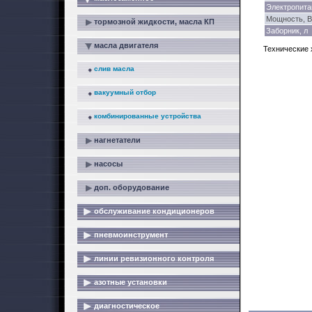
Электропита
Мощность, В
тормозной жидкости, масла КП
Заборник, л
масла двигателя
Технические 
слив масла
вакуумный отбор
комбинированные устройства
нагнетатели
насосы
доп. оборудование
обслуживание кондиционеров
пневмоинструмент
линии ревизионного контроля
азотные установки
диагностическое