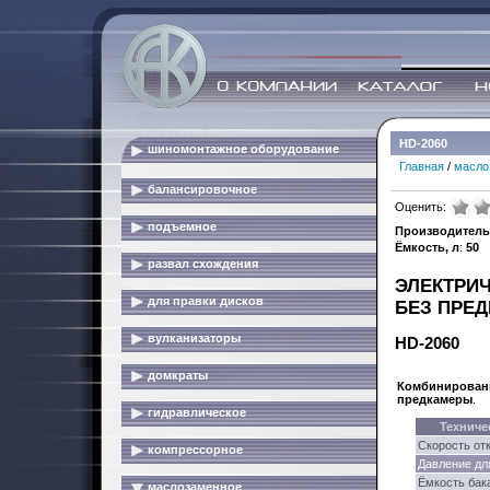
HD-2060
шиномонтажное оборудование
Главная
/
масло
балансировочное
Оценить:
подъемное
Производитель
Ёмкость, л
:
50
развал схождения
ЭЛЕКТРИЧ
для правки дисков
БЕЗ ПРЕ
вулканизаторы
HD-2060
домкраты
Комбинированн
предкамеры
.
гидравлическое
Техниче
Скорость отк
компрессорное
Давление для
Ёмкость бака
маслозаменное