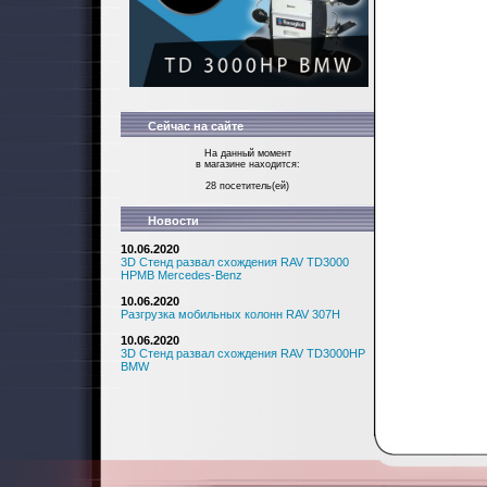
Сейчас на сайте
На данный момент
в магазине находится:
28 посетитель(ей)
Новости
10.06.2020
3D Стенд развал схождения RAV TD3000
HPMB Mercedes-Benz
10.06.2020
Разгрузка мобильных колонн RAV 307H
10.06.2020
3D Стенд развал схождения RAV TD3000HP
BMW