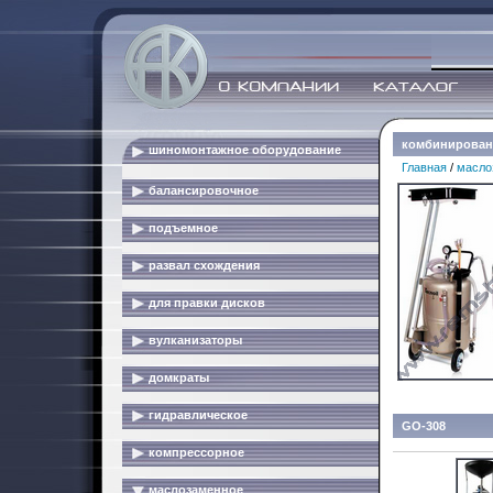
комбинирован
шиномонтажное оборудование
Главная
/
масло
балансировочное
подъемное
развал схождения
для правки дисков
вулканизаторы
домкраты
гидравлическое
GO-308
компрессорное
маслозаменное