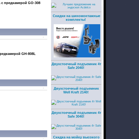
а с предкамерой
GO-308
Скидки на шиномонтажные
комплекты!
 предкамерой
GH-808L
Двухстоечный подъемник 4т
Safe 2040!
Двухстоечный подъемник
Well Kraft 2140!
Двухстоечный подъемник 4т
Safe 3040!
Скидка на мойку высокого