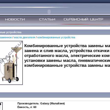
ные устройства
заменное
/
масла двигателя
/
комбинированные устройства
Комбинированные устройства замены ма
замена и слив масла, устройства откачки
отработанного масла, электрические ко
установки замены масла, пневматически
комбинированные устройства замены ма
Производитель
:
Galaxy (Малайзия)
Ёмкость, л
:
60