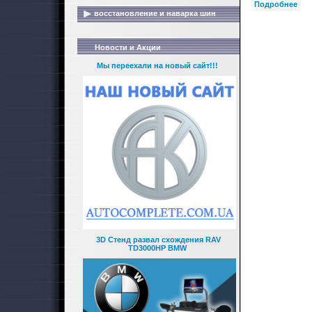
Подробнее
восстановление и наварка шин
Новости и Акции
Мы переехали на новый сайт!!!
3D Стенд развал схождения RAV
TD3000HP BMW