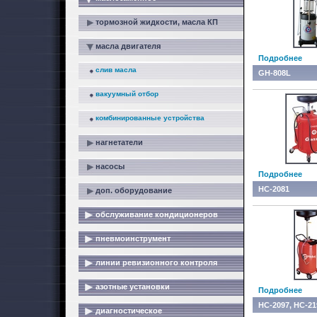
тормозной жидкости, масла КП
масла двигателя
Подробнее
слив масла
GH-808L
вакуумный отбор
комбинированные устройства
нагнетатели
насосы
Подробнее
HC-2081
доп. оборудование
обслуживание кондиционеров
пневмоинструмент
линии ревизионного контроля
азотные установки
Подробнее
HC-2097, HC-21
диагностическое