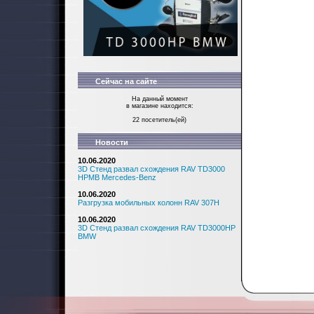
Сейчас на сайте
На данный момент
в магазине находится:
22 посетитель(ей)
Новости
10.06.2020
3D Стенд развал схождения RAV TD3000
HPMB Mercedes-Benz
10.06.2020
Разгрузка мобильных колонн RAV 307H
10.06.2020
3D Стенд развал схождения RAV TD3000HP
BMW