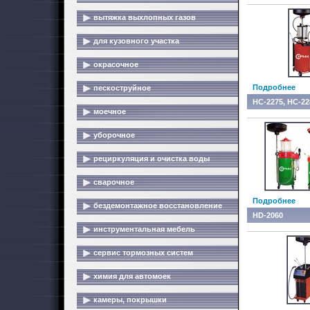
вытяжка выхлопных газов
для кузовного участка
окрасочное
Подробнее
пескоструйное
HC-2275, HC-22
моечное
уборочное
рециркуляция и очистка воды
сварочное
Подробнее
бездемонтажное восстановление
HD-2060
инструментальная мебель
сервис тормозных систем
химия для автомоек
камеры, покрышки