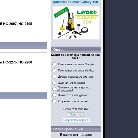
давления Lavor Galaxy 150
ой
HC-2097, HC-2195
Опрос
Каким образом Вы попали на наш
сайт?
ой
HC-2275, HC-2280
Поисковая система Google
Поисковая система Yandex
Другие поисковые системы
Журнал "Авто Базар"
Увидел ссылку в досках
объявлений
Знаю этот сайт давно
Случайно сюда попал
Всего ответов:
460
Ответить
Результаты опроса
Папка сравнения
В папке нет товаров